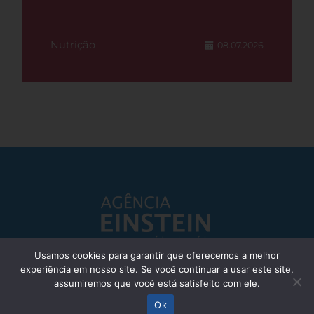
Nutrição
08.07.2026
Usamos cookies para garantir que oferecemos a melhor
experiência em nosso site. Se você continuar a usar este site,
Responsável Técnico: Dr. Eliezer Silva - CRM: 85148-SP
assumiremos que você está satisfeito com ele.
© Einstein Hospital Israelita 2025 - Todos os direitos reservados
Ok