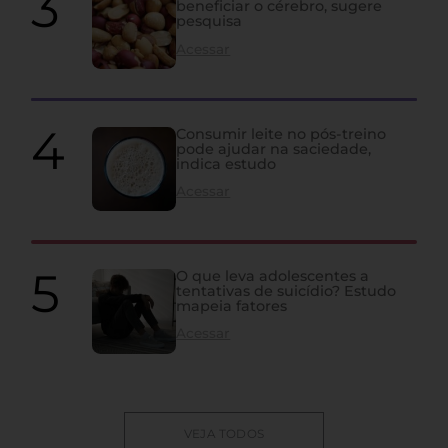
beneficiar o cérebro, sugere
pesquisa
Acessar
Consumir leite no pós-treino
pode ajudar na saciedade,
indica estudo
Acessar
O que leva adolescentes a
tentativas de suicídio? Estudo
mapeia fatores
Acessar
VEJA TODOS