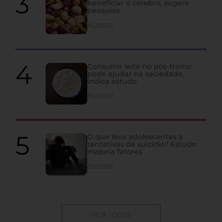
beneficiar o cérebro, sugere
pesquisa
Acessar
Consumir leite no pós-treino
pode ajudar na saciedade,
indica estudo
Acessar
O que leva adolescentes a
tentativas de suicídio? Estudo
mapeia fatores
Acessar
VEJA TODOS