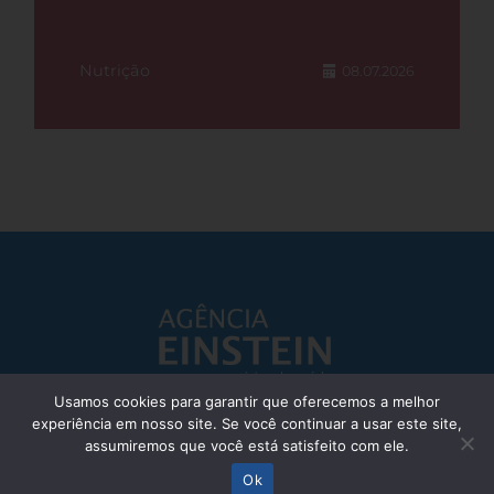
Nutrição
08.07.2026
Usamos cookies para garantir que oferecemos a melhor
experiência em nosso site. Se você continuar a usar este site,
Responsável Técnico: Dr. Eliezer Silva - CRM: 85148-SP
assumiremos que você está satisfeito com ele.
© Einstein Hospital Israelita 2025 - Todos os direitos reservados
Ok