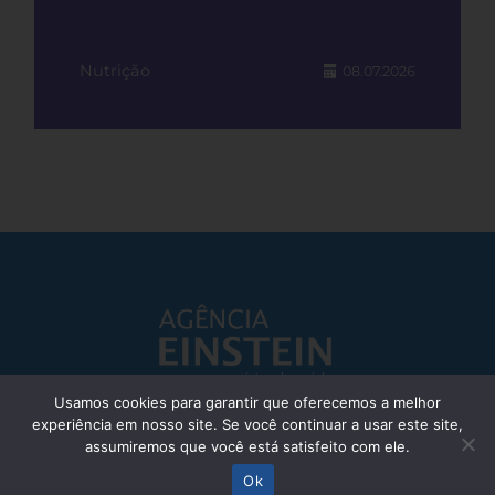
Nutrição
08.07.2026
Usamos cookies para garantir que oferecemos a melhor
experiência em nosso site. Se você continuar a usar este site,
Responsável Técnico: Dr. Eliezer Silva - CRM: 85148-SP
assumiremos que você está satisfeito com ele.
© Einstein Hospital Israelita 2025 - Todos os direitos reservados
Ok