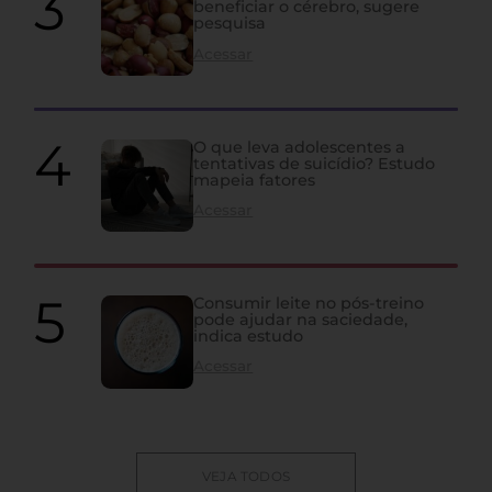
beneficiar o cérebro, sugere
pesquisa
Acessar
O que leva adolescentes a
tentativas de suicídio? Estudo
mapeia fatores
Acessar
Consumir leite no pós-treino
pode ajudar na saciedade,
indica estudo
Acessar
VEJA TODOS