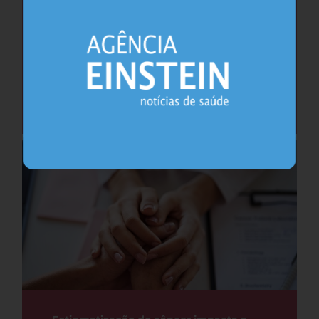
Como (e por que) falar sobre a primeira
ejaculação com meninos
Urologia
24.07.2026