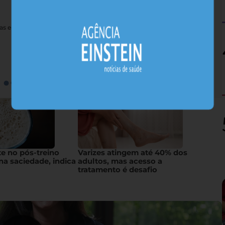
nas e sais minerais, alimentos nativos concentram substâncias
te no pós-treino
Varizes atingem até 40% dos
na saciedade, indica
adultos, mas acesso a
tratamento é desafio