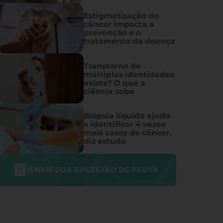
Estigmatização do
câncer impacta a
prevenção e o
tratamento da doença
Transtorno de
múltiplas identidades
existe? O que a
ciência sabe
Biópsia líquida ajuda
a identificar 4 vezes
mais casos de câncer,
diz estudo
ENVIE SUA SUGESTÃO DE PAUTA