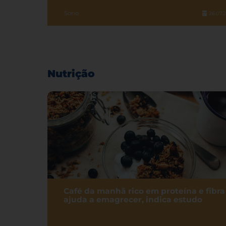
Sono
26.07.
Nutrição
Café da manhã rico em proteína e fibra
ajuda a emagrecer, indica estudo