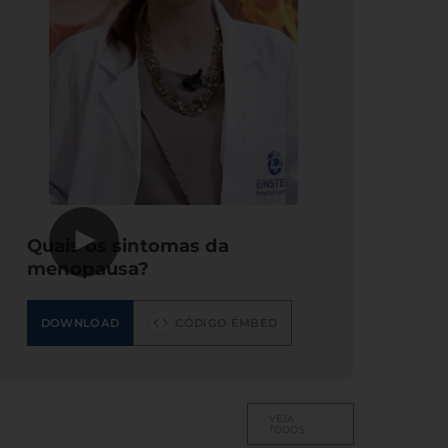
▶
Quais os sintomas da
menopausa?
DOWNLOAD
CÓDIGO EMBED
VEJA
TODOS