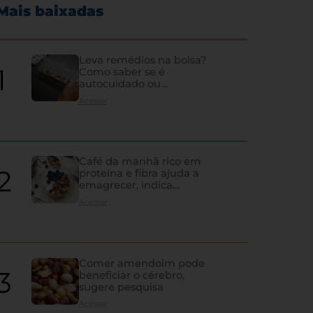
Mais baixadas
Leva remédios na bolsa?
Como saber se é
autocuidado ou
hipocondria
Acessar
Café da manhã rico em
proteína e fibra ajuda a
emagrecer, indica
estudo
Acessar
Comer amendoim pode
beneficiar o cérebro,
sugere pesquisa
Os sinais de que a tireoi
Acessar