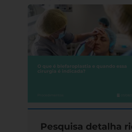
O que é blefaroplastia e quando essa
cirurgia é indicada?
Procedimentos
03/08/
Pesquisa detalha ri