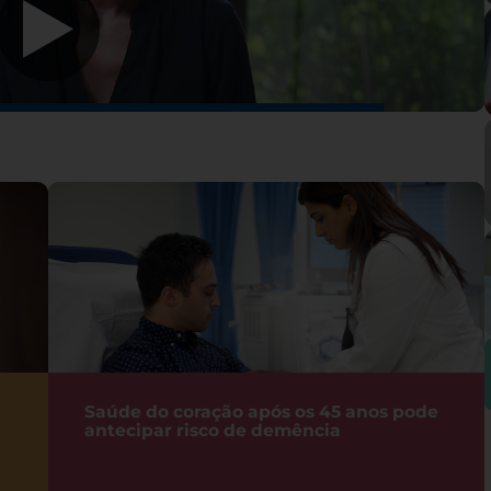
Saúde do coração após os 45 anos pode
antecipar risco de demência