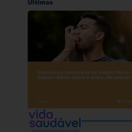
Últimas
Exercício e mudanças de hábito têm o
mesmo efeito sobre a asma, diz estudo
Asma
06.08.