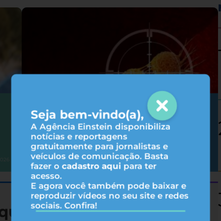
Como as terapias-alvo agem no
Seja bem-vindo(a),
tratamento do câncer?
A Agência Einstein disponibiliza
notícias e reportagens
gratuitamente para jornalistas e
veículos de comunicação. Basta
Oncologia
2026
05/08/2026
fazer o
cadastro aqui
para ter
acesso.
E agora você também pode baixar e
reproduzir vídeos no seu site e redes
sociais. Confira!
queza nutricional de 19