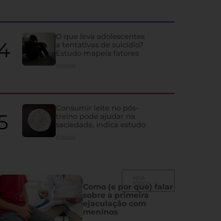
quase ninguém percebe
Ela influencia humor, memória, fertilidade, sono e vida sexual; co
despercebidos e os principais problemas que atingem a glândula
O que leva adolescentes
a tentativas de suicídio?
Estudo mapeia fatores
Acessar
Consumir leite no pós-
treino pode ajudar na
saciedade, indica estudo
Acessar
VEJA
TODOS
Como (e por que) falar
sobre a primeira
ejaculação com
meninos