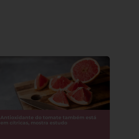
Antioxidante do tomate também está
em cítricas, mostra estudo