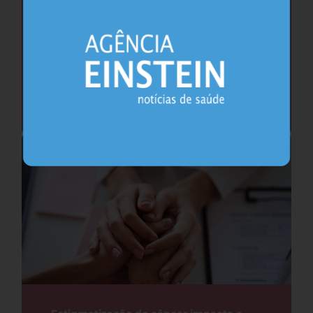
Como (e por que) falar sobre a primeira
ejaculação com meninos
Urologia
24.07.2026