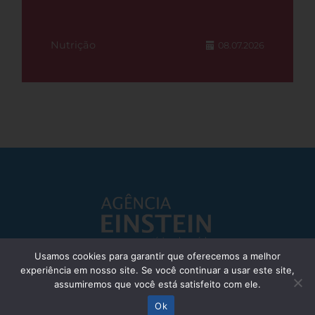
Nutrição
08.07.2026
Usamos cookies para garantir que oferecemos a melhor
experiência em nosso site. Se você continuar a usar este site,
Responsável Técnico: Dr. Eliezer Silva - CRM: 85148-SP
assumiremos que você está satisfeito com ele.
© Einstein Hospital Israelita 2025 - Todos os direitos reservados
Ok