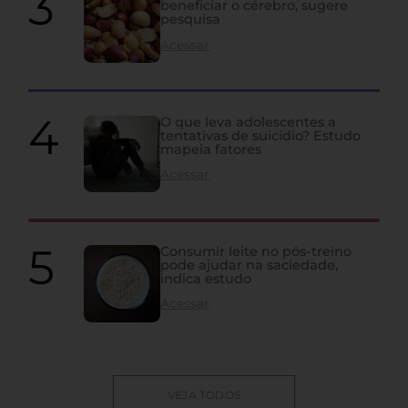
beneficiar o cérebro, sugere
pesquisa
Acessar
O que leva adolescentes a
tentativas de suicídio? Estudo
mapeia fatores
Acessar
Consumir leite no pós-treino
pode ajudar na saciedade,
indica estudo
Acessar
VEJA TODOS