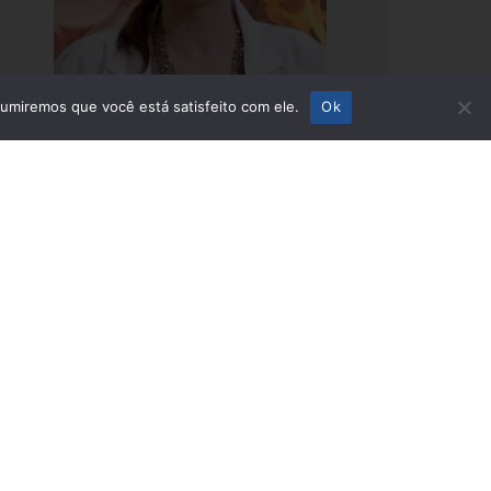
sumiremos que você está satisfeito com ele.
Ok
▶
Quais os sintomas da
menopausa?
DOWNLOAD
CÓDIGO EMBED
VEJA
TODOS