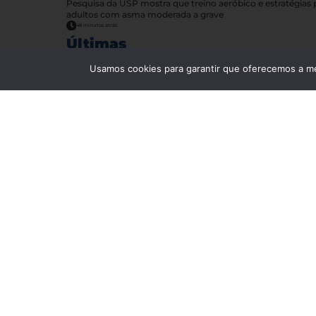
Pesquisa da USP mostra que treino aeróbico e estratégia
adultos com asma moderada a grave
48 minutos atrás
Últimas
Usamos cookies para garantir que oferecemos a mel
Câncer de estômago é cada vez mais
comum em adultos jovens
Câncer
05.08.