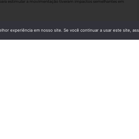
s para estimular a movimentação tiveram impactos semelhantes em
hor experiência em nosso site. Se você continuar a usar este site, as
Pesquisa detalha riqueza nutricional de
19 frutos brasileiros
Nutrição
2026
04.08.2026