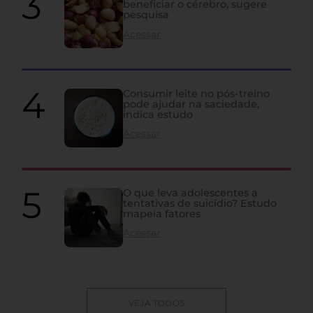
beneficiar o cérebro, sugere
pesquisa
Acessar
Consumir leite no pós-treino
pode ajudar na saciedade,
indica estudo
Acessar
O que leva adolescentes a
tentativas de suicídio? Estudo
mapeia fatores
Acessar
VEJA TODOS