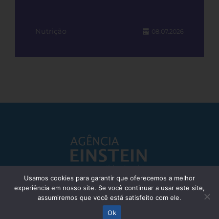
Nutrição
08.07.2026
Usamos cookies para garantir que oferecemos a melhor
experiência em nosso site. Se você continuar a usar este site,
Responsável Técnico: Dr. Eliezer Silva - CRM: 85148-SP
assumiremos que você está satisfeito com ele.
© Einstein Hospital Israelita 2025 - Todos os direitos reservados
Ok