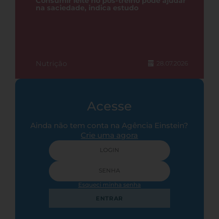
Consumir leite no pós-treino pode ajudar
na saciedade, indica estudo
Nutrição
28.07.2026
Acesse
Ainda não tem conta na Agência Einstein?
Crie uma agora
Esqueci minha senha
ENTRAR