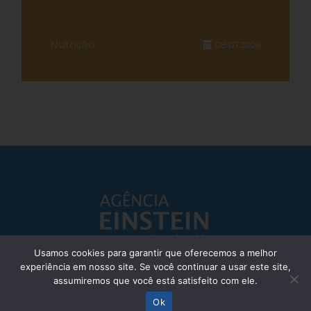
Nutrição
08.07.2026
Usamos cookies para garantir que oferecemos a melhor
experiência em nosso site. Se você continuar a usar este site,
Responsável Técnico: Dr. Eliezer Silva - CRM: 85148-SP
assumiremos que você está satisfeito com ele.
© Einstein Hospital Israelita 2025 - Todos os direitos reservados
Ok