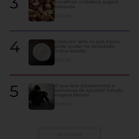
beneficiar o cérebro, sugere
pesquisa
Acessar
Consumir leite no pós-treino
pode ajudar na saciedade,
indica estudo
Acessar
O que leva adolescentes a
tentativas de suicídio? Estudo
mapeia fatores
Acessar
VEJA TODOS