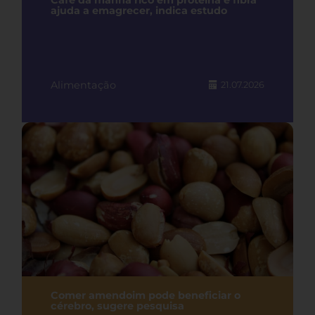
Café da manhã rico em proteína e fibra
ajuda a emagrecer, indica estudo
Alimentação
21.07.2026
Comer amendoim pode beneficiar o
cérebro, sugere pesquisa