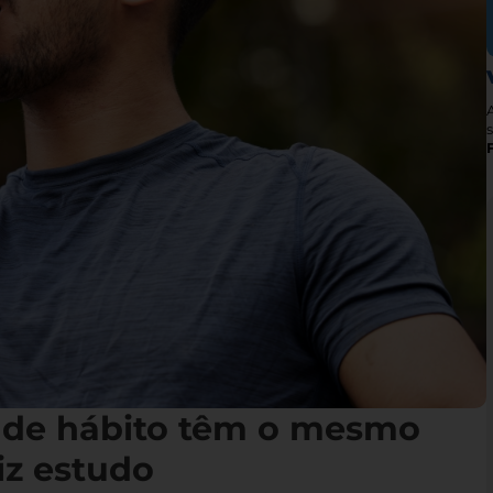
s
 de hábito têm o mesmo
iz estudo