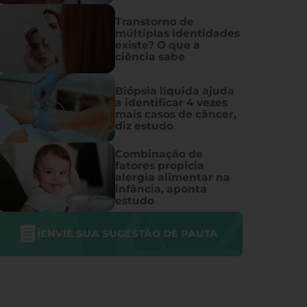
Transtorno de
múltiplas identidades
existe? O que a
ciência sabe
Biópsia líquida ajuda
a identificar 4 vezes
mais casos de câncer,
diz estudo
Combinação de
fatores propicia
alergia alimentar na
infância, aponta
estudo
ENVIE SUA SUGESTÃO DE PAUTA