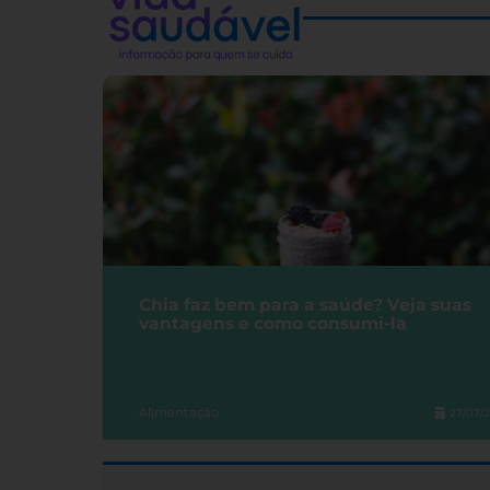
Chia faz bem para a saúde? Veja suas
vantagens e como consumi-la
Alimentação
27/07/