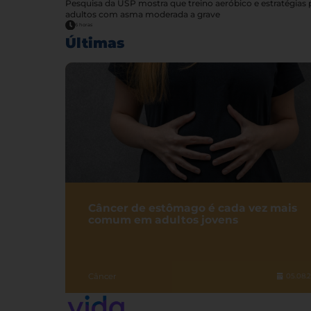
Pesquisa da USP mostra que treino aeróbico e estratégia
adultos com asma moderada a grave
6 horas
Últimas
Câncer de estômago é cada vez mais
comum em adultos jovens
Câncer
05.08.