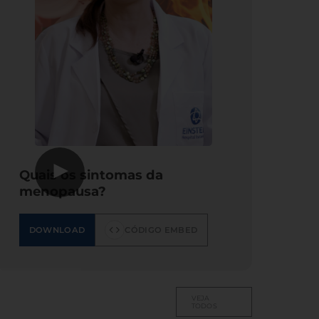
▶
Quais os sintomas da
menopausa?
DOWNLOAD
CÓDIGO EMBED
VEJA
TODOS