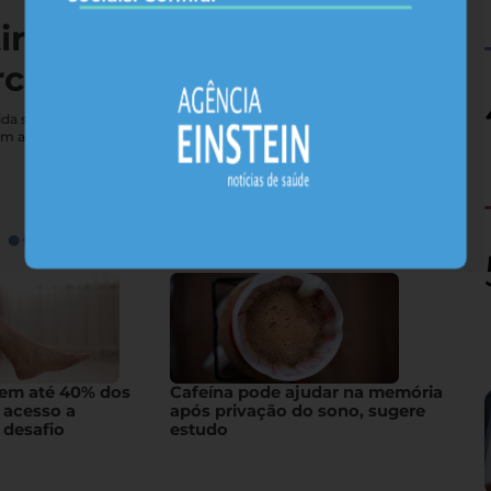
tireoide não vai bem — e
rcebe
e vida sexual; conheça sintomas que costumam passar
em a glândula
gem até 40% dos
Cafeína pode ajudar na memória
 acesso a
após privação do sono, sugere
 desafio
estudo