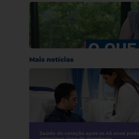
Mais notícias
Saúde do coração após os 45 anos pod
antecipar risco de demência