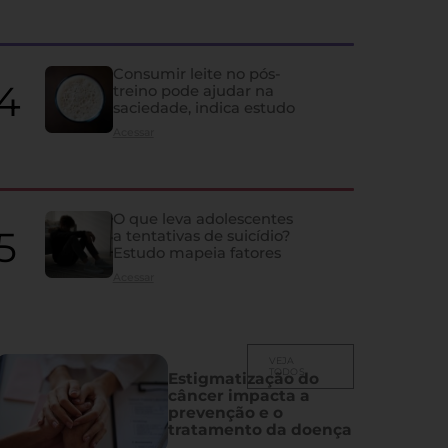
Idosos podem estar con
do que deveriam, alerta 
Consumir leite no pós-
treino pode ajudar na
saciedade, indica estudo
Artigo aponta que níveis considerados normais da vitamina podem e
acima de 70 anos
Acessar
O que leva adolescentes
a tentativas de suicídio?
Estudo mapeia fatores
Acessar
VEJA
TODOS
Estigmatização do
câncer impacta a
prevenção e o
tratamento da doença