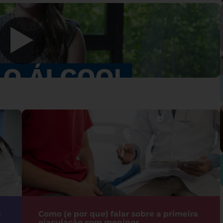
e
Como (e por que) falar sobre a primeira
ejaculação com meninos