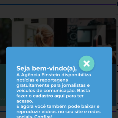
Seja bem-vindo(a),
Hipertrofia: 6 fatores que influenciam
A Agência Einstein disponibiliza
nos resultados do treino
notícias e reportagens
gratuitamente para jornalistas e
veículos de comunicação. Basta
fazer o
cadastro aqui
para ter
Atividade física
2026
31/07/2026
acesso.
E agora você também pode baixar e
reproduzir vídeos no seu site e redes
sociais. Confira!