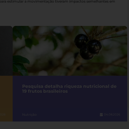
s para estimular a movimentação tiveram impactos semelhantes em
Pesquisa detalha riqueza nutricional de
19 frutos brasileiros
Nutrição
2026
04.08.2026