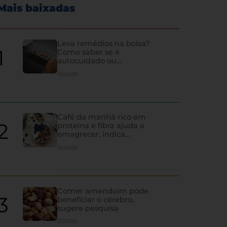
Mais baixadas
Leva remédios na bolsa?
Como saber se é
autocuidado ou
hipocondria
Acessar
Café da manhã rico em
proteína e fibra ajuda a
emagrecer, indica
estudo
Acessar
Comer amendoim pode
beneficiar o cérebro,
sugere pesquisa
Acessar