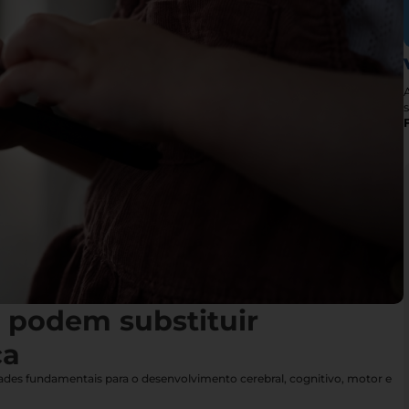
s
s podem substituir
ça
idades fundamentais para o desenvolvimento cerebral, cognitivo, motor e