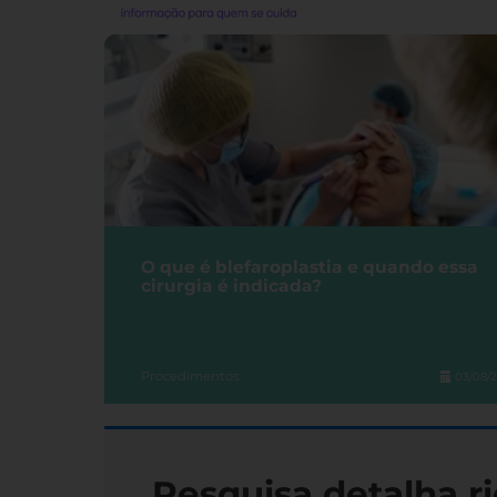
O que é blefaroplastia e quando essa
cirurgia é indicada?
Procedimentos
03/08/
Pesquisa detalha ri