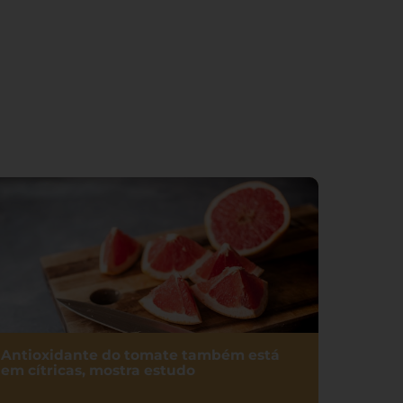
Antioxidante do tomate também está
em cítricas, mostra estudo