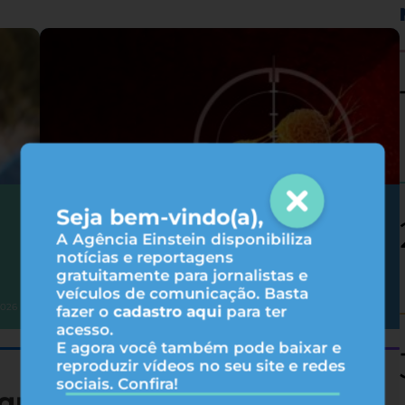
Seja bem-vindo(a),
Como as terapias-alvo agem no
tratamento do câncer?
A Agência Einstein disponibiliza
notícias e reportagens
gratuitamente para jornalistas e
veículos de comunicação. Basta
Oncologia
2026
05/08/2026
fazer o
cadastro aqui
para ter
acesso.
E agora você também pode baixar e
reproduzir vídeos no seu site e redes
sociais. Confira!
queza nutricional de 19