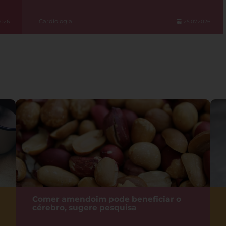
Cardiologia
2026
25.07.2026
Comer amendoim pode beneficiar o
cérebro, sugere pesquisa