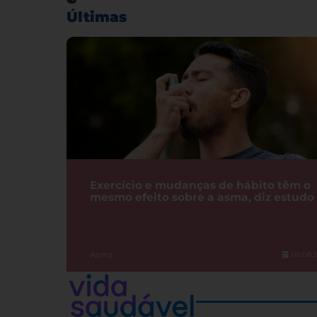
Últimas
Exercício e mudanças de hábito têm o
mesmo efeito sobre a asma, diz estudo
Asma
06.08.