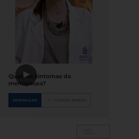
▶
Quais os sintomas da
menopausa?
DOWNLOAD
CÓDIGO EMBED
VEJA
TODOS