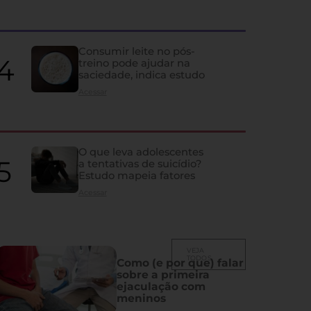
quase ninguém percebe
Ela influencia humor, memória, fertilidade, sono e vida sexual; co
Consumir leite no pós-
despercebidos e os principais problemas que atingem a glândula
treino pode ajudar na
saciedade, indica estudo
Acessar
O que leva adolescentes
a tentativas de suicídio?
Estudo mapeia fatores
Acessar
VEJA
TODOS
Como (e por que) falar
sobre a primeira
ejaculação com
meninos