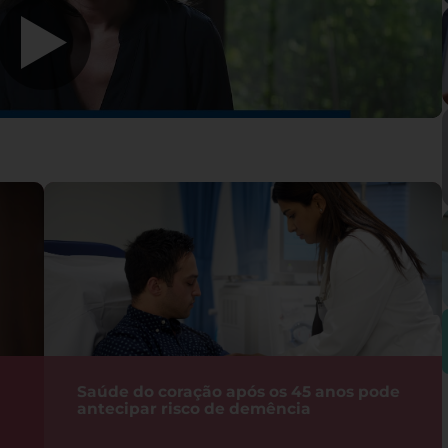
Saúde do coração após os 45 anos pode
antecipar risco de demência