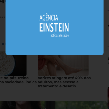
nas e sais minerais, alimentos nativos concentram substâncias
te no pós-treino
Varizes atingem até 40% dos
na saciedade, indica
adultos, mas acesso a
tratamento é desafio