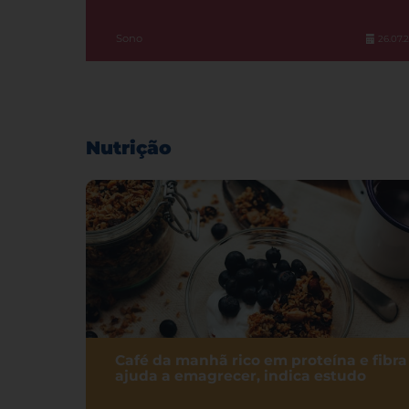
Sono
26.07.
Nutrição
Café da manhã rico em proteína e fibra
ajuda a emagrecer, indica estudo