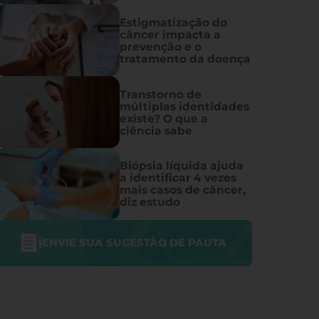
Estigmatização do
câncer impacta a
prevenção e o
tratamento da doença
Transtorno de
múltiplas identidades
existe? O que a
ciência sabe
Biópsia líquida ajuda
a identificar 4 vezes
mais casos de câncer,
diz estudo
ENVIE SUA SUGESTÃO DE PAUTA