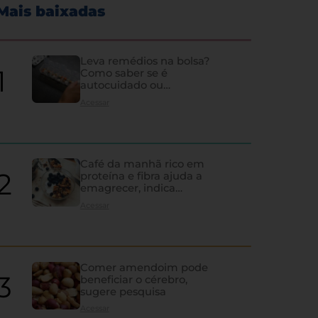
Mais baixadas
Leva remédios na bolsa?
Como saber se é
autocuidado ou
hipocondria
Acessar
Café da manhã rico em
proteína e fibra ajuda a
emagrecer, indica
estudo
Acessar
Comer amendoim pode
beneficiar o cérebro,
sugere pesquisa
Os sinais de que a tireoi
Acessar