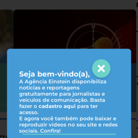
Seja bem-vindo(a),
Como as terapias-alvo agem no
tratamento do câncer?
A Agência Einstein disponibiliza
notícias e reportagens
gratuitamente para jornalistas e
veículos de comunicação. Basta
Oncologia
2026
05/08/2026
fazer o
cadastro aqui
para ter
acesso.
E agora você também pode baixar e
reproduzir vídeos no seu site e redes
sociais. Confira!
queza nutricional de 19