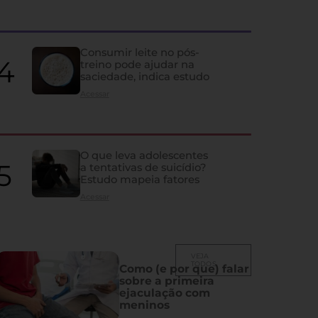
quase ninguém percebe
Ela influencia humor, memória, fertilidade, sono e vida sexual; co
Consumir leite no pós-
despercebidos e os principais problemas que atingem a glândula
treino pode ajudar na
saciedade, indica estudo
Acessar
O que leva adolescentes
a tentativas de suicídio?
Estudo mapeia fatores
Acessar
VEJA
TODOS
Como (e por que) falar
sobre a primeira
ejaculação com
meninos