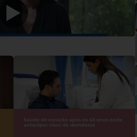
Saúde do coração após os 45 anos pode
antecipar risco de demência