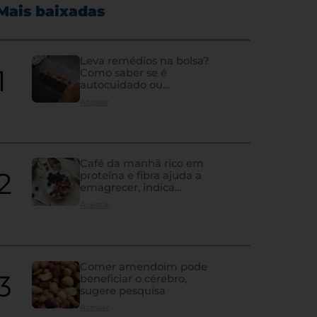
Mais baixadas
Leva remédios na bolsa?
Como saber se é
autocuidado ou
hipocondria
Acessar
Café da manhã rico em
proteína e fibra ajuda a
emagrecer, indica
estudo
Acessar
Comer amendoim pode
beneficiar o cérebro,
sugere pesquisa
Os sinais de que a tireoi
Acessar