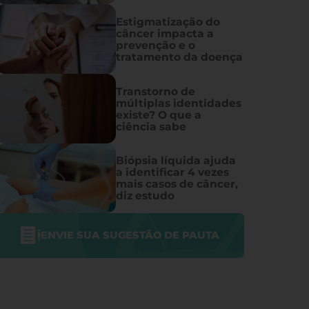
Estigmatização do
câncer impacta a
prevenção e o
tratamento da doença
Transtorno de
múltiplas identidades
existe? O que a
ciência sabe
Biópsia líquida ajuda
a identificar 4 vezes
mais casos de câncer,
diz estudo
ENVIE SUA SUGESTÃO DE PAUTA