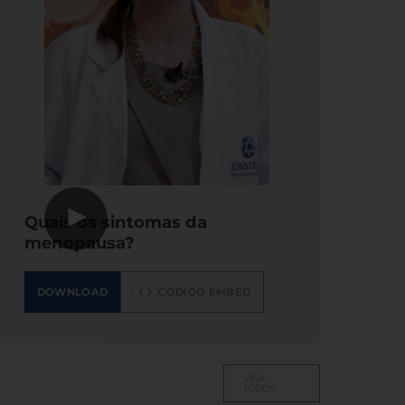
▶
Quais os sintomas da
menopausa?
DOWNLOAD
CÓDIGO EMBED
VEJA
TODOS