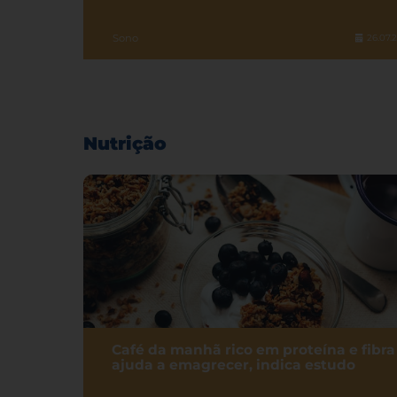
Sono
26.07.
Nutrição
Café da manhã rico em proteína e fibra
ajuda a emagrecer, indica estudo