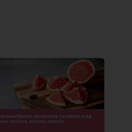
Antioxidante do tomate também está
em cítricas, mostra estudo