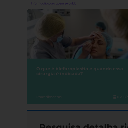
O que é blefaroplastia e quando essa
cirurgia é indicada?
Procedimentos
03/08/
Pesquisa detalha ri