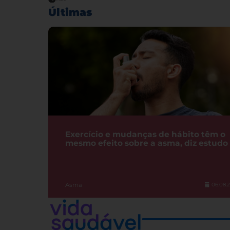
Últimas
Exercício e mudanças de hábito têm o
mesmo efeito sobre a asma, diz estudo
Asma
06.08.