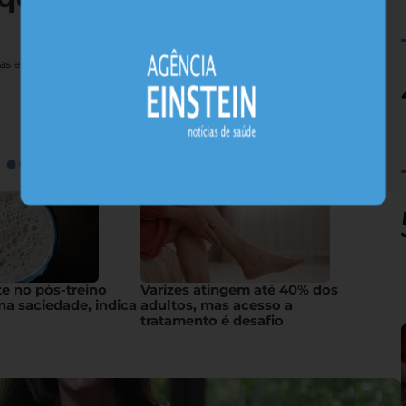
nas e sais minerais, alimentos nativos concentram substâncias
te no pós-treino
Varizes atingem até 40% dos
na saciedade, indica
adultos, mas acesso a
tratamento é desafio