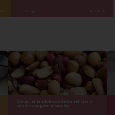
Cardiologia
2026
25.07.2026
Comer amendoim pode beneficiar o
cérebro, sugere pesquisa