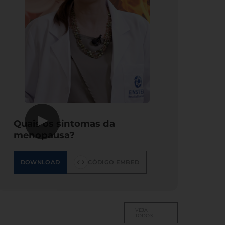
▶
Quais os sintomas da
menopausa?
DOWNLOAD
CÓDIGO EMBED
VEJA
TODOS