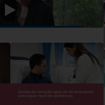
Saúde do coração após os 45 anos pode
antecipar risco de demência