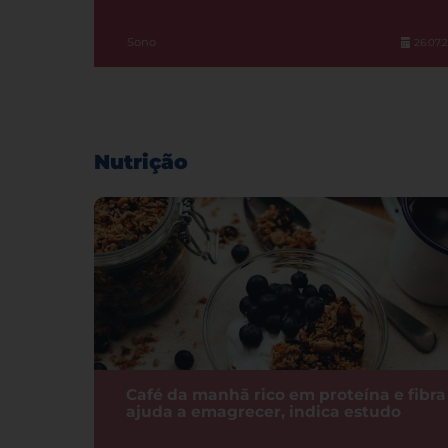
Sono
26.07.
Nutrição
Café da manhã rico em proteína e fibra
ajuda a emagrecer, indica estudo