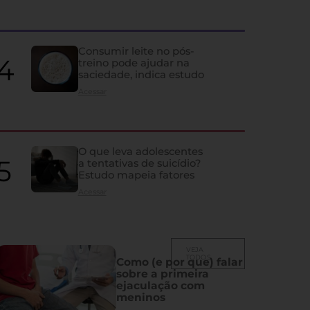
quase ninguém percebe
Ela influencia humor, memória, fertilidade, sono e vida sexual; co
Consumir leite no pós-
despercebidos e os principais problemas que atingem a glândula
treino pode ajudar na
saciedade, indica estudo
Acessar
O que leva adolescentes
a tentativas de suicídio?
Estudo mapeia fatores
Acessar
VEJA
TODOS
Como (e por que) falar
sobre a primeira
ejaculação com
meninos