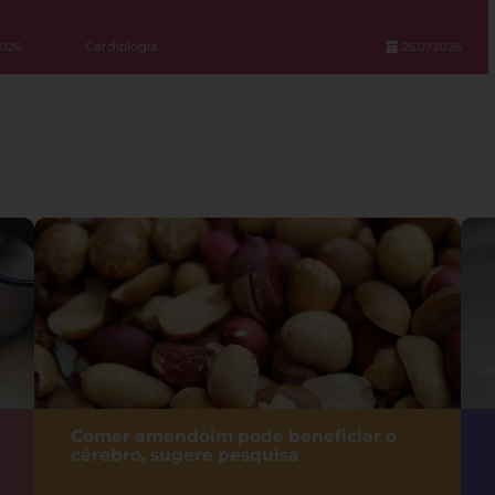
Cardiologia
2026
25.07.2026
Comer amendoim pode beneficiar o
cérebro, sugere pesquisa