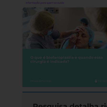
O que é blefaroplastia e quando essa
cirurgia é indicada?
Procedimentos
03/08/
Pesquisa detalha ri