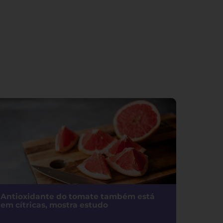
Antioxidante do tomate também está
em cítricas, mostra estudo