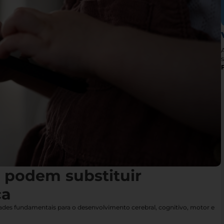
s
s podem substituir
ça
idades fundamentais para o desenvolvimento cerebral, cognitivo, motor e