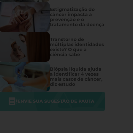
Estigmatização do
câncer impacta a
prevenção e o
tratamento da doença
Transtorno de
múltiplas identidades
existe? O que a
ciência sabe
Biópsia líquida ajuda
a identificar 4 vezes
mais casos de câncer,
diz estudo
ENVIE SUA SUGESTÃO DE PAUTA