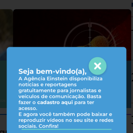
Seja bem-vindo(a),
Como as terapias-alvo agem no
tratamento do câncer?
A Agência Einstein disponibiliza
notícias e reportagens
gratuitamente para jornalistas e
veículos de comunicação. Basta
Oncologia
2026
05/08/2026
fazer o
cadastro aqui
para ter
acesso.
E agora você também pode baixar e
reproduzir vídeos no seu site e redes
sociais. Confira!
queza nutricional de 19