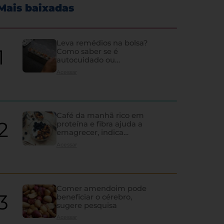
Mais baixadas
Leva remédios na bolsa?
Como saber se é
autocuidado ou
hipocondria
Acessar
Café da manhã rico em
proteína e fibra ajuda a
emagrecer, indica
estudo
Acessar
Comer amendoim pode
beneficiar o cérebro,
sugere pesquisa
Os sinais de que a tireoi
Acessar