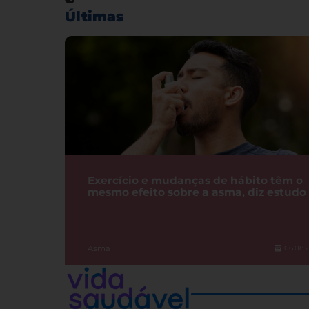
Últimas
Exercício e mudanças de hábito têm o
mesmo efeito sobre a asma, diz estudo
Asma
06.08.