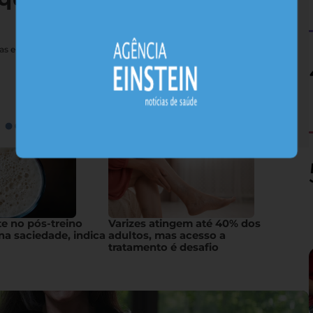
nas e sais minerais, alimentos nativos concentram substâncias
te no pós-treino
Varizes atingem até 40% dos
na saciedade, indica
adultos, mas acesso a
tratamento é desafio