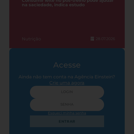
Consumir leite no pós-treino pode ajudar
na saciedade, indica estudo
Nutrição
28.07.2026
Acesse
Ainda não tem conta na Agência Einstein?
Crie uma agora
Esqueci minha senha
ENTRAR