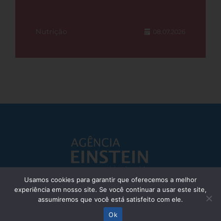
Nutrição
08.07.2026
Usamos cookies para garantir que oferecemos a melhor
experiência em nosso site. Se você continuar a usar este site,
Responsável Técnico: Dr. Eliezer Silva - CRM: 85148-SP
assumiremos que você está satisfeito com ele.
© Einstein Hospital Israelita 2025 - Todos os direitos reservados
Ok