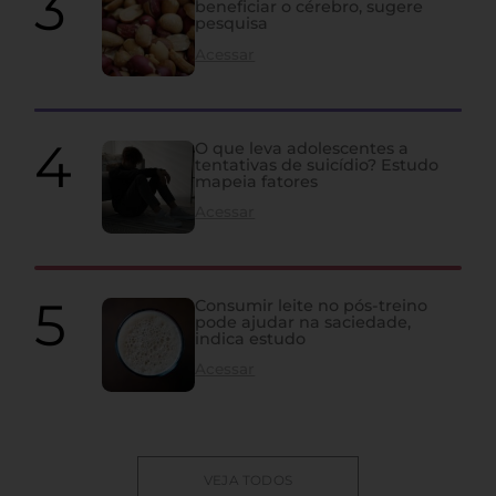
beneficiar o cérebro, sugere
pesquisa
Acessar
O que leva adolescentes a
tentativas de suicídio? Estudo
mapeia fatores
Acessar
Consumir leite no pós-treino
pode ajudar na saciedade,
indica estudo
Acessar
VEJA TODOS