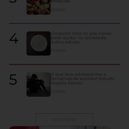
pesquisa
Acessar
Consumir leite no pós-treino
pode ajudar na saciedade,
indica estudo
Acessar
O que leva adolescentes a
tentativas de suicídio? Estudo
mapeia fatores
Acessar
VEJA TODOS