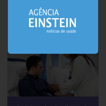
Cafeína pode ajudar na memória após
privação do sono, sugere estudo
Sono
26.07.2026