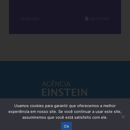
Nutrição
08.07.2026
Usamos cookies para garantir que oferecemos a melhor
experiência em nosso site. Se você continuar a usar este site,
Responsável Técnico: Dr. Eliezer Silva - CRM: 85148-SP
assumiremos que você está satisfeito com ele.
© Einstein Hospital Israelita 2025 - Todos os direitos reservados
Ok