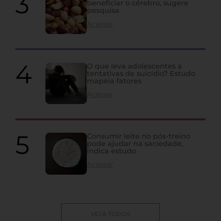
beneficiar o cérebro, sugere
pesquisa
Acessar
O que leva adolescentes a
tentativas de suicídio? Estudo
mapeia fatores
Acessar
Consumir leite no pós-treino
pode ajudar na saciedade,
indica estudo
Acessar
VEJA TODOS