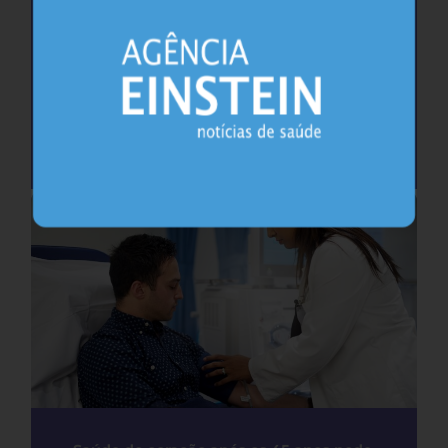
Cafeína pode ajudar na memória após
privação do sono, sugere estudo
Sono
26.07.2026