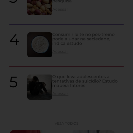
pesquisa
Acessar
Consumir leite no pós-treino
pode ajudar na saciedade,
indica estudo
Acessar
O que leva adolescentes a
tentativas de suicídio? Estudo
mapeia fatores
Acessar
VEJA TODOS