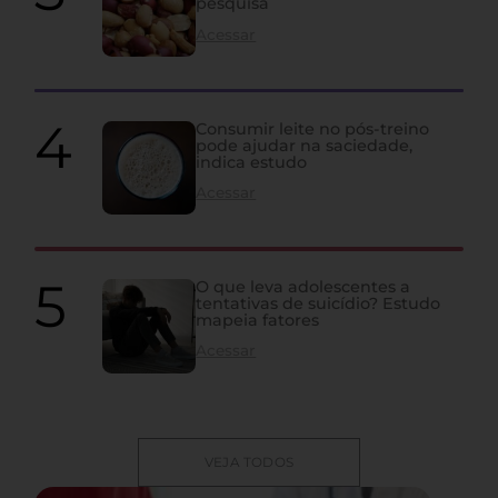
pesquisa
Acessar
Consumir leite no pós-treino
pode ajudar na saciedade,
indica estudo
Acessar
O que leva adolescentes a
tentativas de suicídio? Estudo
mapeia fatores
Acessar
VEJA TODOS