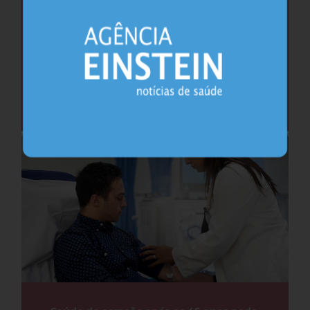
Cafeína pode ajudar na memória após
privação do sono, sugere estudo
Sono
26.07.2026