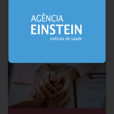
Como (e por que) falar sobre a primeira
ejaculação com meninos
Urologia
24.07.2026