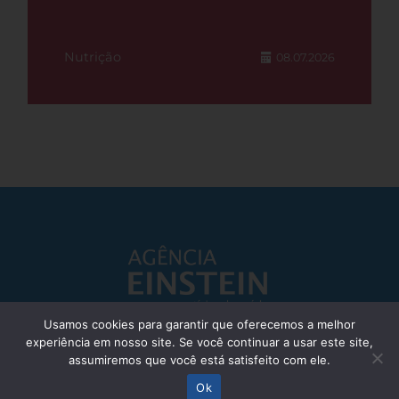
Nutrição
08.07.2026
Usamos cookies para garantir que oferecemos a melhor
experiência em nosso site. Se você continuar a usar este site,
Responsável Técnico: Dr. Eliezer Silva - CRM: 85148-SP
assumiremos que você está satisfeito com ele.
© Einstein Hospital Israelita 2025 - Todos os direitos reservados
Ok