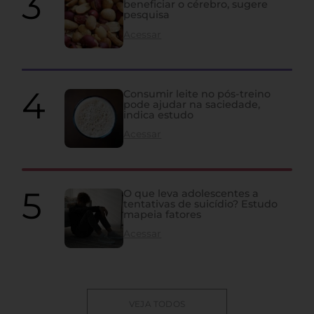
beneficiar o cérebro, sugere
pesquisa
Acessar
Consumir leite no pós-treino
pode ajudar na saciedade,
indica estudo
Acessar
O que leva adolescentes a
tentativas de suicídio? Estudo
mapeia fatores
Acessar
VEJA TODOS