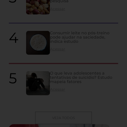
pesquisa
Acessar
Consumir leite no pós-treino
pode ajudar na saciedade,
indica estudo
Acessar
O que leva adolescentes a
tentativas de suicídio? Estudo
mapeia fatores
Acessar
VEJA TODOS