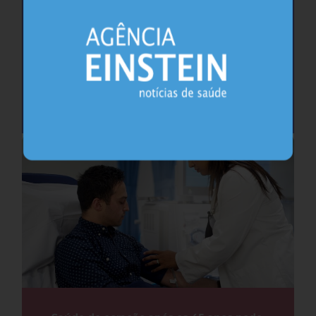
Cafeína pode ajudar na memória após
privação do sono, sugere estudo
Sono
26.07.2026