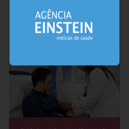
Cafeína pode ajudar na memória após
privação do sono, sugere estudo
Sono
26.07.2026