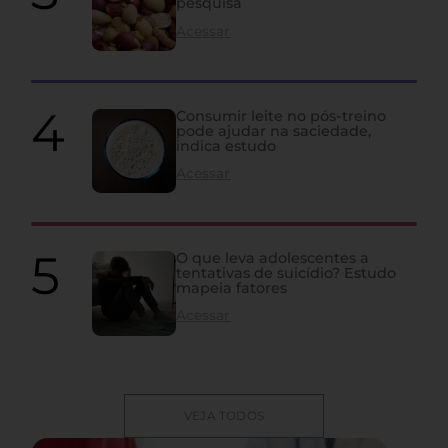
pesquisa
Acessar
Consumir leite no pós-treino
pode ajudar na saciedade,
indica estudo
Acessar
O que leva adolescentes a
tentativas de suicídio? Estudo
mapeia fatores
Acessar
VEJA TODOS