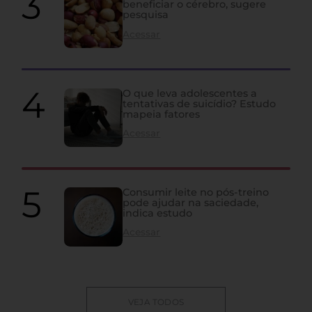
beneficiar o cérebro, sugere
pesquisa
Acessar
O que leva adolescentes a
tentativas de suicídio? Estudo
mapeia fatores
Acessar
Consumir leite no pós-treino
pode ajudar na saciedade,
indica estudo
Acessar
VEJA TODOS