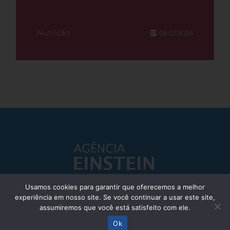
Nutrição
08.07.2026
Usamos cookies para garantir que oferecemos a melhor
experiência em nosso site. Se você continuar a usar este site,
Responsável Técnico: Dr. Eliezer Silva - CRM: 85148-SP
assumiremos que você está satisfeito com ele.
© Einstein Hospital Israelita 2025 - Todos os direitos reservados
Ok