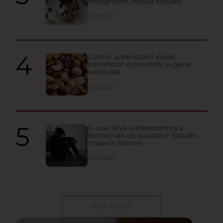
emagrecer, indica estudo
Acessar
Comer amendoim pode
beneficiar o cérebro, sugere
pesquisa
Acessar
O que leva adolescentes a
tentativas de suicídio? Estudo
mapeia fatores
Acessar
VEJA TODOS