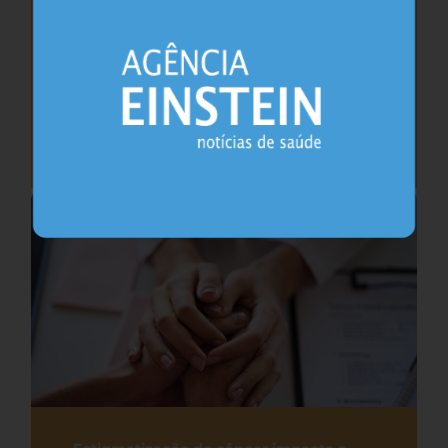
Como (e por que) falar sobre a primeira
ejaculação com meninos
Urologia
24.07.2026