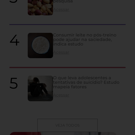
pesquisa
Acessar
Consumir leite no pós-treino
pode ajudar na saciedade,
indica estudo
Acessar
O que leva adolescentes a
tentativas de suicídio? Estudo
mapeia fatores
Acessar
VEJA TODOS