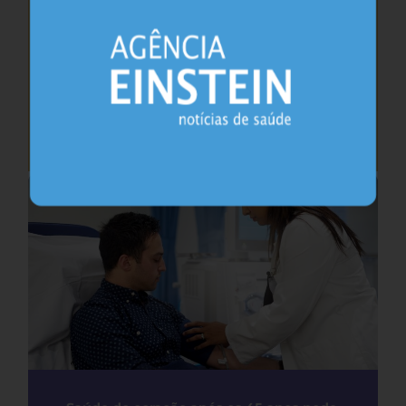
Cafeína pode ajudar na memória após
privação do sono, sugere estudo
Sono
26.07.2026