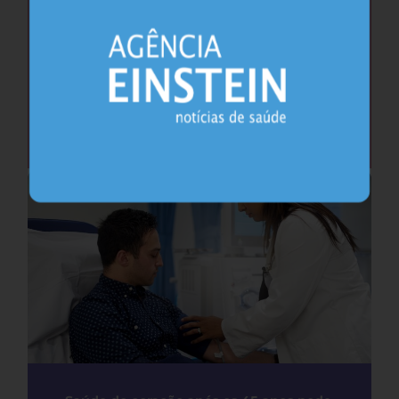
Cafeína pode ajudar na memória após
privação do sono, sugere estudo
Sono
26.07.2026