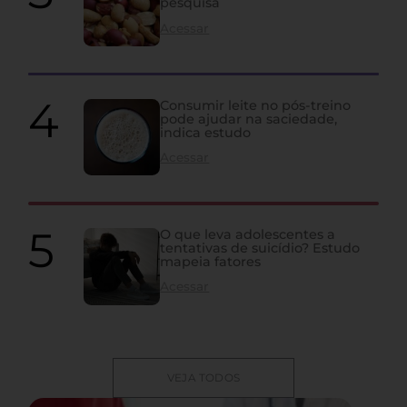
pesquisa
Acessar
Consumir leite no pós-treino
pode ajudar na saciedade,
indica estudo
Acessar
O que leva adolescentes a
tentativas de suicídio? Estudo
mapeia fatores
Acessar
VEJA TODOS