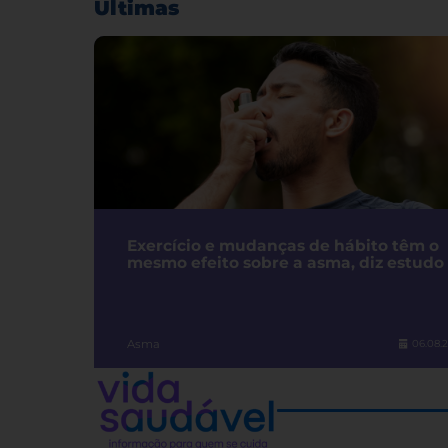
Últimas
Exercício e mudanças de hábito têm o
mesmo efeito sobre a asma, diz estudo
Asma
06.08.