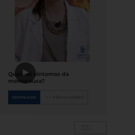
▶
Quais os sintomas da
menopausa?
DOWNLOAD
CÓDIGO EMBED
VEJA
TODOS