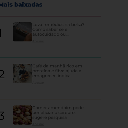
Mais baixadas
Leva remédios na bolsa?
Como saber se é
autocuidado ou
hipocondria
Acessar
Café da manhã rico em
proteína e fibra ajuda a
emagrecer, indica
estudo
Acessar
Comer amendoim pode
beneficiar o cérebro,
sugere pesquisa
Os sinais de que a tireoi
Acessar