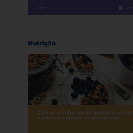
Sono
26.07.
Nutrição
Café da manhã rico em proteína e fibra
ajuda a emagrecer, indica estudo