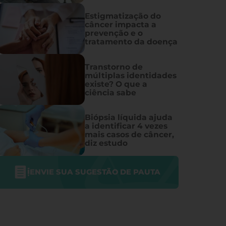
Estigmatização do
câncer impacta a
prevenção e o
tratamento da doença
Transtorno de
múltiplas identidades
existe? O que a
ciência sabe
Biópsia líquida ajuda
a identificar 4 vezes
mais casos de câncer,
diz estudo
ENVIE SUA SUGESTÃO DE PAUTA