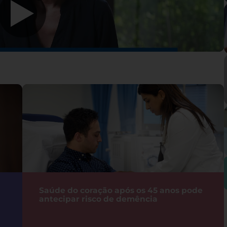
Saúde do coração após os 45 anos pode
antecipar risco de demência