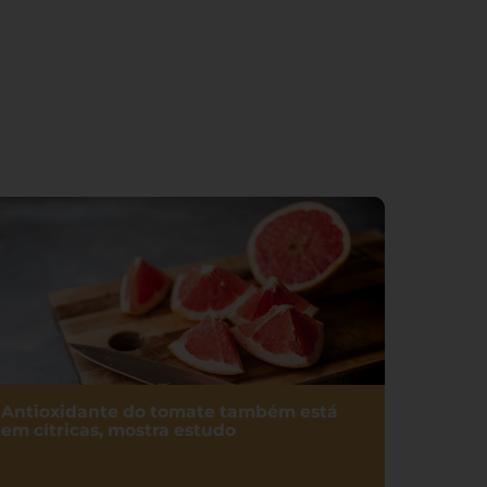
Antioxidante do tomate também está
em cítricas, mostra estudo