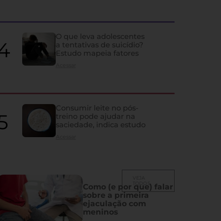
quase ninguém percebe
Ela influencia humor, memória, fertilidade, sono e vida sexual; co
despercebidos e os principais problemas que atingem a glândula
O que leva adolescentes
a tentativas de suicídio?
Estudo mapeia fatores
Acessar
Consumir leite no pós-
treino pode ajudar na
saciedade, indica estudo
Acessar
VEJA
TODOS
Como (e por que) falar
sobre a primeira
ejaculação com
meninos