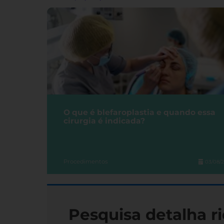
O que é blefaroplastia e quando essa
cirurgia é indicada?
Procedimentos
03/08/
Pesquisa detalha ri