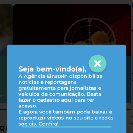
Como as terapias-alvo agem no
Seja bem-vindo(a),
tratamento do câncer?
A Agência Einstein disponibiliza
notícias e reportagens
gratuitamente para jornalistas e
veículos de comunicação. Basta
Oncologia
2026
05/08/2026
fazer o
cadastro aqui
para ter
acesso.
E agora você também pode baixar e
reproduzir vídeos no seu site e redes
sociais. Confira!
queza nutricional de 19