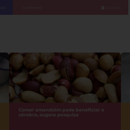
Cardiologia
2026
25.07.2026
Comer amendoim pode beneficiar o
cérebro, sugere pesquisa