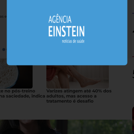
nas e sais minerais, alimentos nativos concentram substâncias
te no pós-treino
Varizes atingem até 40% dos
na saciedade, indica
adultos, mas acesso a
tratamento é desafio