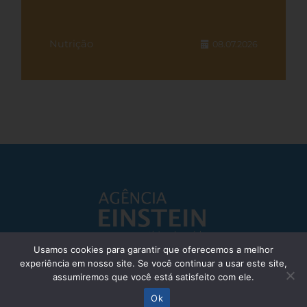
Nutrição
08.07.2026
Usamos cookies para garantir que oferecemos a melhor
experiência em nosso site. Se você continuar a usar este site,
Responsável Técnico: Dr. Eliezer Silva - CRM: 85148-SP
assumiremos que você está satisfeito com ele.
© Einstein Hospital Israelita 2025 - Todos os direitos reservados
Ok