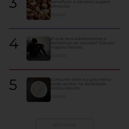
beneficiar o cérebro, sugere
pesquisa
Acessar
O que leva adolescentes a
tentativas de suicídio? Estudo
mapeia fatores
Acessar
Consumir leite no pós-treino
pode ajudar na saciedade,
indica estudo
Acessar
VEJA TODOS