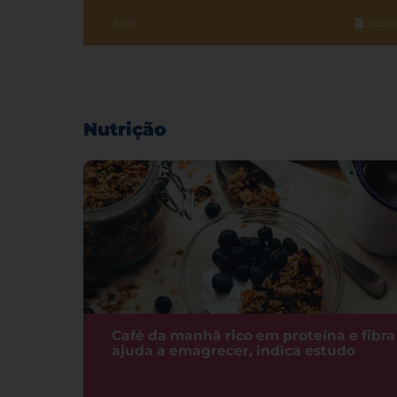
Sono
26.07.
Nutrição
Café da manhã rico em proteína e fibra
ajuda a emagrecer, indica estudo