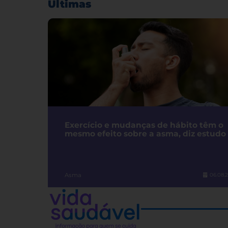
Últimas
Exercício e mudanças de hábito têm o
mesmo efeito sobre a asma, diz estudo
Asma
06.08.