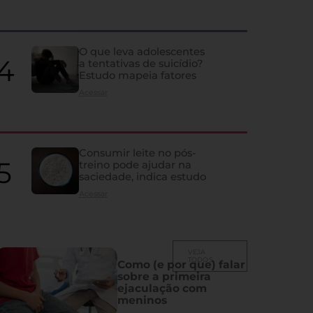
quase ninguém percebe
Ela influencia humor, memória, fertilidade, sono e vida sexual; co
despercebidos e os principais problemas que atingem a glândula
O que leva adolescentes
a tentativas de suicídio?
Estudo mapeia fatores
Acessar
Consumir leite no pós-
treino pode ajudar na
saciedade, indica estudo
Acessar
VEJA
TODOS
Como (e por que) falar
sobre a primeira
ejaculação com
meninos