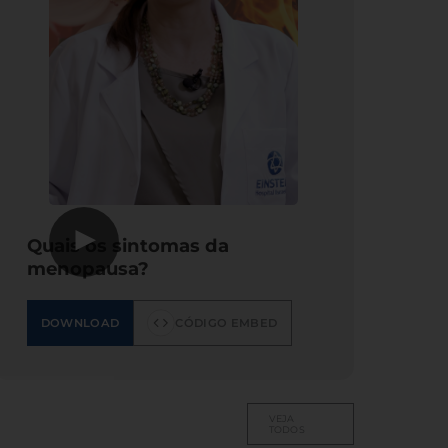
▶
Quais os sintomas da
menopausa?
DOWNLOAD
CÓDIGO EMBED
VEJA
TODOS