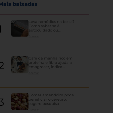
Mais baixadas
Leva remédios na bolsa?
Como saber se é
autocuidado ou
hipocondria
Acessar
Café da manhã rico em
proteína e fibra ajuda a
emagrecer, indica
estudo
Acessar
Comer amendoim pode
beneficiar o cérebro,
sugere pesquisa
Os sinais de que a tireoi
Acessar