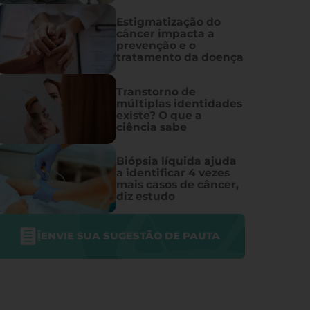
Estigmatização do
câncer impacta a
prevenção e o
tratamento da doença
Transtorno de
múltiplas identidades
existe? O que a
ciência sabe
Biópsia líquida ajuda
a identificar 4 vezes
mais casos de câncer,
diz estudo
ENVIE SUA SUGESTÃO DE PAUTA