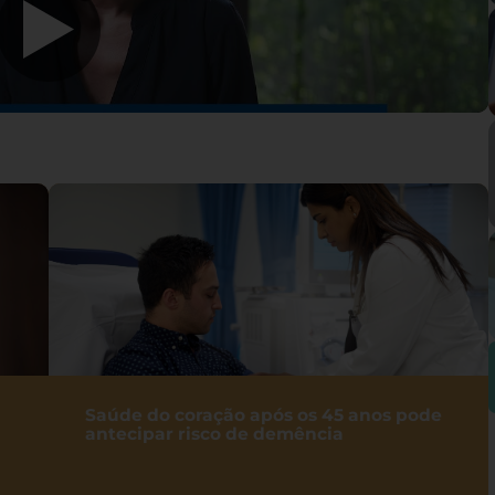
Saúde do coração após os 45 anos pode
antecipar risco de demência