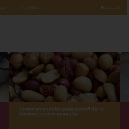
Cardiologia
2026
25.07.2026
Comer amendoim pode beneficiar o
cérebro, sugere pesquisa