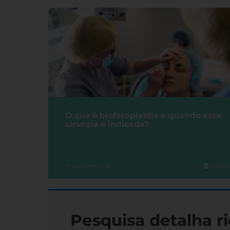
O que é blefaroplastia e quando essa
cirurgia é indicada?
Procedimentos
03/08/
Pesquisa detalha ri