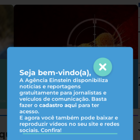
Como as terapias-alvo agem no
Seja bem-vindo(a),
tratamento do câncer?
A Agência Einstein disponibiliza
notícias e reportagens
gratuitamente para jornalistas e
veículos de comunicação. Basta
Oncologia
2026
05/08/2026
fazer o
cadastro aqui
para ter
acesso.
E agora você também pode baixar e
reproduzir vídeos no seu site e redes
sociais. Confira!
queza nutricional de 19