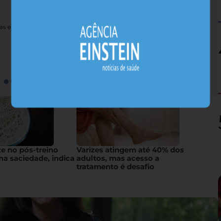
nas e sais minerais, alimentos nativos concentram substâncias
te no pós-treino
Varizes atingem até 40% dos
na saciedade, indica
adultos, mas acesso a
tratamento é desafio