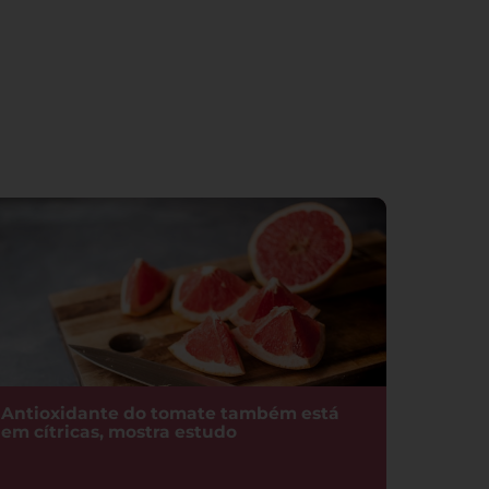
Antioxidante do tomate também está
em cítricas, mostra estudo