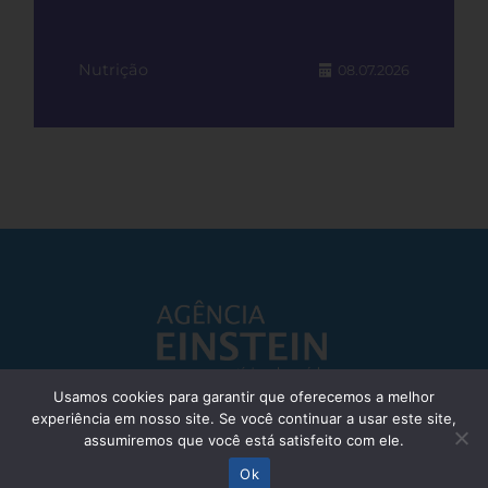
Nutrição
08.07.2026
Usamos cookies para garantir que oferecemos a melhor
experiência em nosso site. Se você continuar a usar este site,
Responsável Técnico: Dr. Eliezer Silva - CRM: 85148-SP
assumiremos que você está satisfeito com ele.
© Einstein Hospital Israelita 2025 - Todos os direitos reservados
Ok