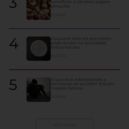
beneficiar o cérebro, sugere
pesquisa
Acessar
Consumir leite no pós-treino
pode ajudar na saciedade,
indica estudo
Acessar
O que leva adolescentes a
tentativas de suicídio? Estudo
mapeia fatores
Acessar
VEJA TODOS