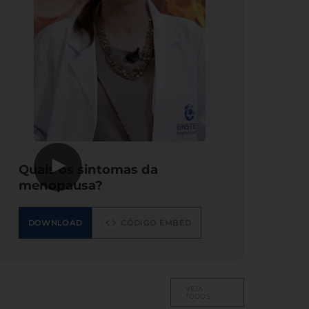
▶
Quais os sintomas da
menopausa?
DOWNLOAD
CÓDIGO EMBED
VEJA
TODOS