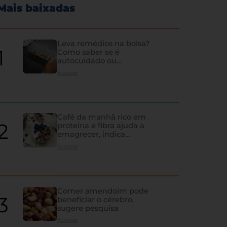
Mais baixadas
Leva remédios na bolsa?
Como saber se é
autocuidado ou
hipocondria
Acessar
Café da manhã rico em
proteína e fibra ajuda a
emagrecer, indica
estudo
Acessar
Comer amendoim pode
beneficiar o cérebro,
sugere pesquisa
Acessar