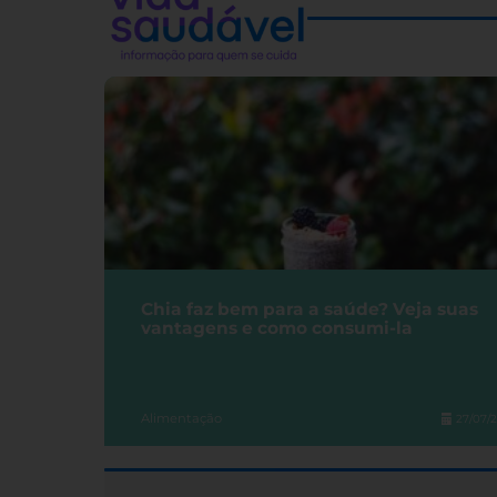
Chia faz bem para a saúde? Veja suas
vantagens e como consumi-la
Alimentação
27/07/