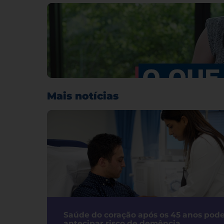
Mais notícias
Saúde do coração após os 45 anos pod
antecipar risco de demência