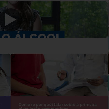
e
Como (e por que) falar sobre a primeira
ejaculação com meninos