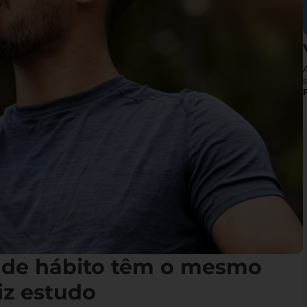
s
 de hábito têm o mesmo
iz estudo