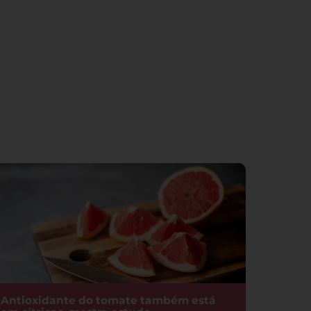
Antioxidante do tomate também está