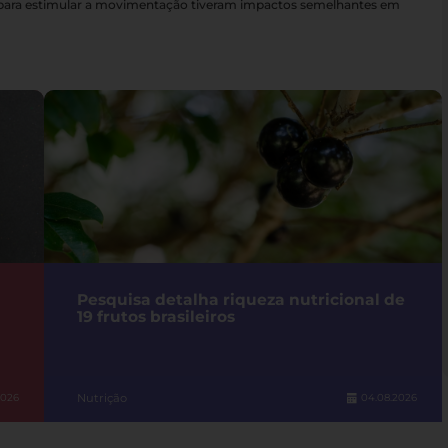
s para estimular a movimentação tiveram impactos semelhantes em
Pesquisa detalha riqueza nutricional de
19 frutos brasileiros
Nutrição
2026
04.08.2026