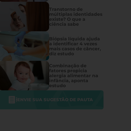
Transtorno de
múltiplas identidades
existe? O que a
ciência sabe
Biópsia líquida ajuda
a identificar 4 vezes
mais casos de câncer,
diz estudo
Combinação de
fatores propicia
alergia alimentar na
infância, aponta
estudo
ENVIE SUA SUGESTÃO DE PAUTA