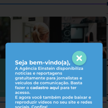
Seja bem-vindo(a),
Hipertrofia: 6 fatores que influenciam
A Agência Einstein disponibiliza
nos resultados do treino
notícias e reportagens
gratuitamente para jornalistas e
veículos de comunicação. Basta
fazer o
cadastro aqui
para ter
Atividade física
2026
31/07/2026
acesso.
E agora você também pode baixar e
reproduzir vídeos no seu site e redes
sociais. Confira!