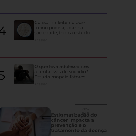
Idosos podem estar con
do que deveriam, alerta 
Consumir leite no pós-
treino pode ajudar na
saciedade, indica estudo
Artigo aponta que níveis considerados normais da vitamina podem e
acima de 70 anos
Acessar
O que leva adolescentes
a tentativas de suicídio?
Estudo mapeia fatores
Acessar
VEJA
TODOS
Estigmatização do
câncer impacta a
prevenção e o
tratamento da doença