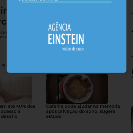
tireoide não vai bem — e
rcebe
e vida sexual; conheça sintomas que costumam passar
em a glândula
gem até 40% dos
Cafeína pode ajudar na memória
 acesso a
após privação do sono, sugere
 desafio
estudo