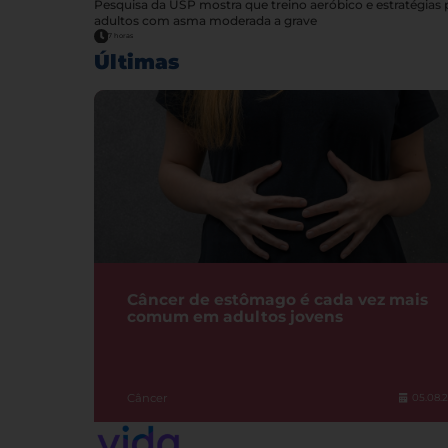
Pesquisa da USP mostra que treino aeróbico e estratégia
adultos com asma moderada a grave
7 horas
Últimas
Câncer de estômago é cada vez mais
comum em adultos jovens
Câncer
05.08.