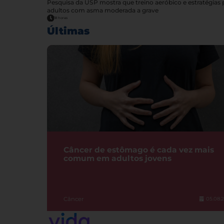
Pesquisa da USP mostra que treino aeróbico e estratégia
adultos com asma moderada a grave
18 horas
Últimas
Câncer de estômago é cada vez mais
comum em adultos jovens
Câncer
05.08.