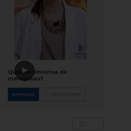
▶
Quais os sintomas da
menopausa?
DOWNLOAD
CÓDIGO EMBED
VEJA
TODOS