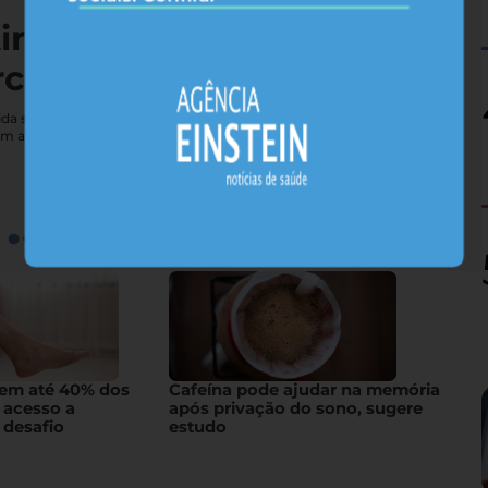
tireoide não vai bem — e
rcebe
e vida sexual; conheça sintomas que costumam passar
em a glândula
gem até 40% dos
Cafeína pode ajudar na memória
 acesso a
após privação do sono, sugere
 desafio
estudo