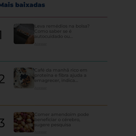
Mais baixadas
Leva remédios na bolsa?
Como saber se é
autocuidado ou
hipocondria
Acessar
Café da manhã rico em
proteína e fibra ajuda a
emagrecer, indica
estudo
Acessar
Comer amendoim pode
beneficiar o cérebro,
sugere pesquisa
Acessar