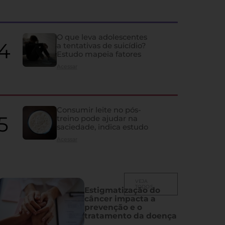
Idosos podem estar con
do que deveriam, alerta 
O que leva adolescentes
a tentativas de suicídio?
Estudo mapeia fatores
Artigo aponta que níveis considerados normais da vitamina podem e
acima de 70 anos
Acessar
Consumir leite no pós-
treino pode ajudar na
saciedade, indica estudo
Acessar
VEJA
TODOS
Estigmatização do
câncer impacta a
prevenção e o
tratamento da doença