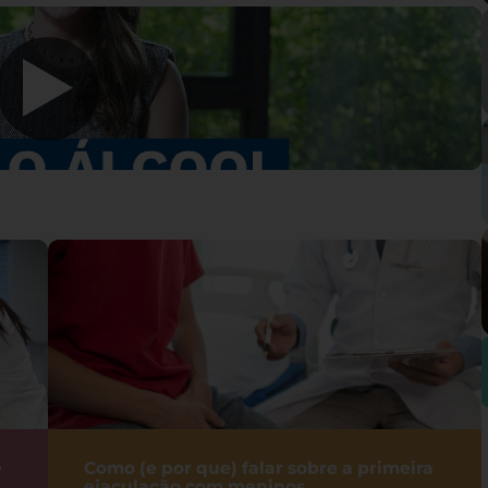
e
Como (e por que) falar sobre a primeira
ejaculação com meninos