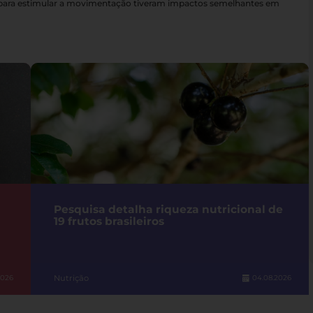
s para estimular a movimentação tiveram impactos semelhantes em
Pesquisa detalha riqueza nutricional de
19 frutos brasileiros
Nutrição
2026
04.08.2026