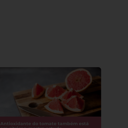
Antioxidante do tomate também está