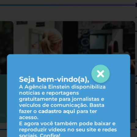
Seja bem-vindo(a),
Hipertrofia: 6 fatores que influenciam
A Agência Einstein disponibiliza
nos resultados do treino
notícias e reportagens
gratuitamente para jornalistas e
veículos de comunicação. Basta
fazer o
cadastro aqui
para ter
Atividade física
2026
31/07/2026
acesso.
E agora você também pode baixar e
reproduzir vídeos no seu site e redes
sociais. Confira!