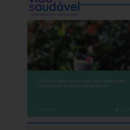
Chia faz bem para a saúde? Veja suas
vantagens e como consumi-la
Alimentação
27/07/