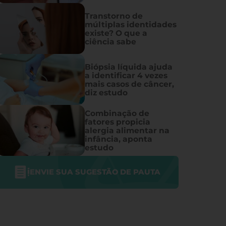
Transtorno de
múltiplas identidades
existe? O que a
ciência sabe
Biópsia líquida ajuda
a identificar 4 vezes
mais casos de câncer,
diz estudo
Combinação de
fatores propicia
alergia alimentar na
infância, aponta
estudo
ENVIE SUA SUGESTÃO DE PAUTA