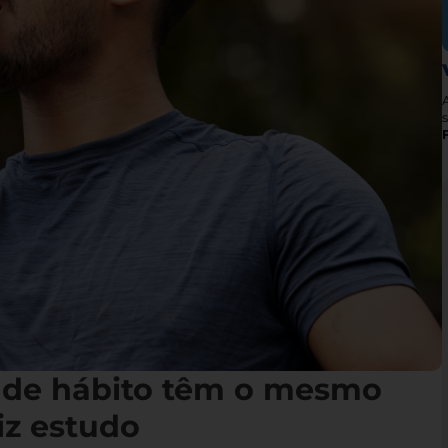
s
 de hábito têm o mesmo
iz estudo