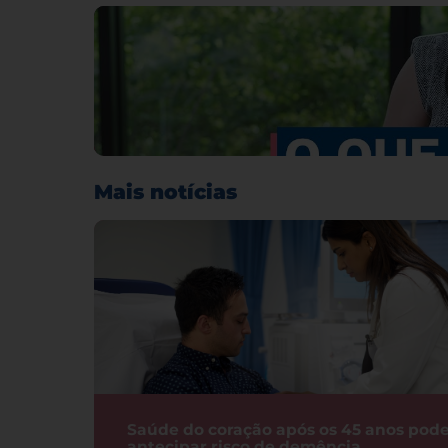
Mais notícias
Saúde do coração após os 45 anos pod
antecipar risco de demência