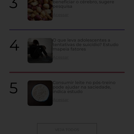
beneficiar o cérebro, sugere
pesquisa
Acessar
O que leva adolescentes a
tentativas de suicídio? Estudo
mapeia fatores
Acessar
Consumir leite no pós-treino
pode ajudar na saciedade,
indica estudo
Acessar
VEJA TODOS