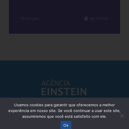
Nutrição
08.07.2026
Usamos cookies para garantir que oferecemos a melhor
experiência em nosso site. Se você continuar a usar este site,
Responsável Técnico: Dr. Eliezer Silva - CRM: 85148-SP
assumiremos que você está satisfeito com ele.
© Einstein Hospital Israelita 2025 - Todos os direitos reservados
Ok