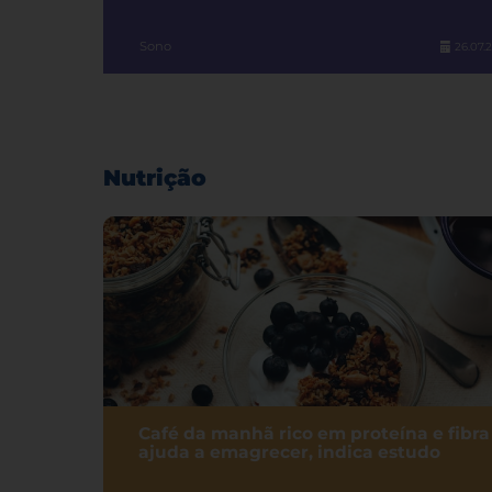
Sono
26.07.
Nutrição
Café da manhã rico em proteína e fibra
ajuda a emagrecer, indica estudo