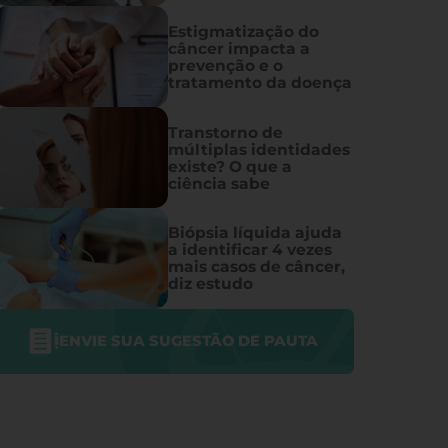
Estigmatização do
câncer impacta a
prevenção e o
tratamento da doença
Transtorno de
múltiplas identidades
existe? O que a
ciência sabe
Biópsia líquida ajuda
a identificar 4 vezes
mais casos de câncer,
diz estudo
ENVIE SUA SUGESTÃO DE PAUTA