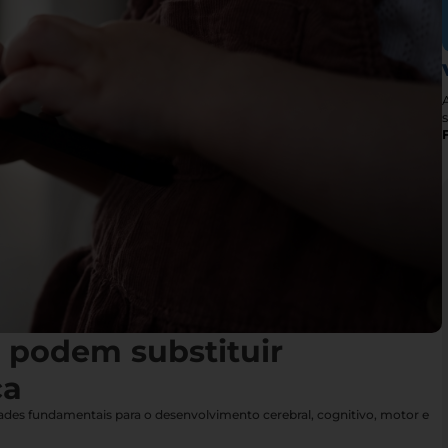
s
s podem substituir
ça
idades fundamentais para o desenvolvimento cerebral, cognitivo, motor e