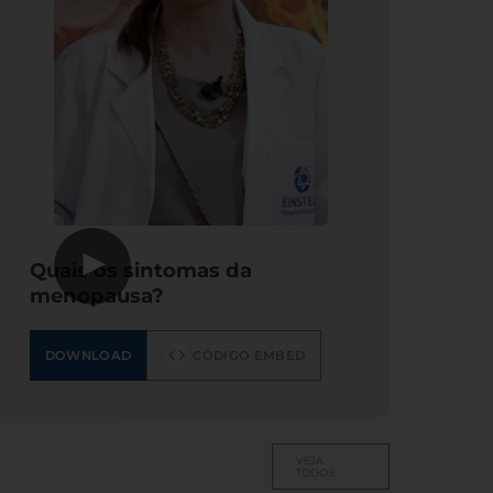
▶
Quais os sintomas da
menopausa?
DOWNLOAD
CÓDIGO EMBED
VEJA
TODOS