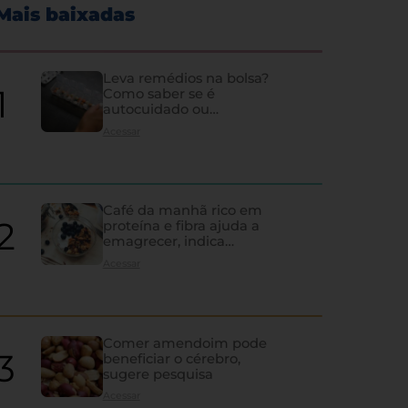
Mais baixadas
Leva remédios na bolsa?
Como saber se é
autocuidado ou
hipocondria
Acessar
Café da manhã rico em
proteína e fibra ajuda a
emagrecer, indica
estudo
Acessar
Comer amendoim pode
beneficiar o cérebro,
sugere pesquisa
Os sinais de que a tireoi
Acessar