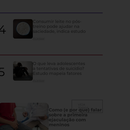
quase ninguém percebe
Ela influencia humor, memória, fertilidade, sono e vida sexual; co
Consumir leite no pós-
despercebidos e os principais problemas que atingem a glândula
treino pode ajudar na
saciedade, indica estudo
Acessar
O que leva adolescentes
a tentativas de suicídio?
Estudo mapeia fatores
Acessar
VEJA
TODOS
Como (e por que) falar
sobre a primeira
ejaculação com
meninos