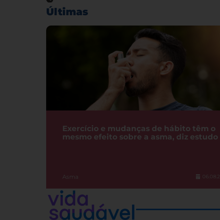
Últimas
Exercício e mudanças de hábito têm o
mesmo efeito sobre a asma, diz estudo
Asma
06.08.