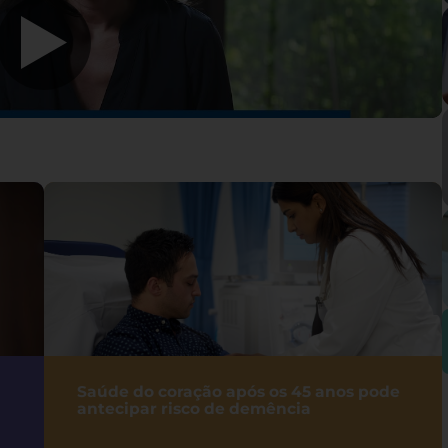
Saúde do coração após os 45 anos pode
antecipar risco de demência