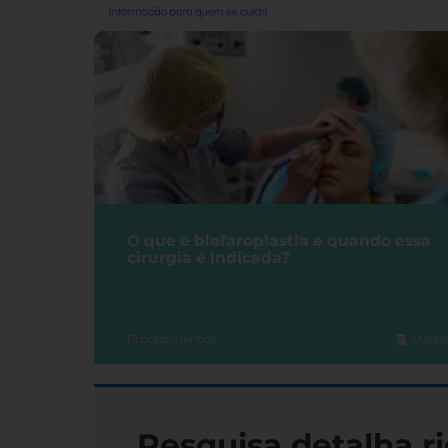
O que é blefaroplastia e quando essa
cirurgia é indicada?
Procedimentos
03/08/
Pesquisa detalha ri