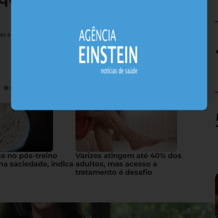
nas e sais minerais, alimentos nativos concentram substâncias
te no pós-treino
Varizes atingem até 40% dos
na saciedade, indica
adultos, mas acesso a
tratamento é desafio