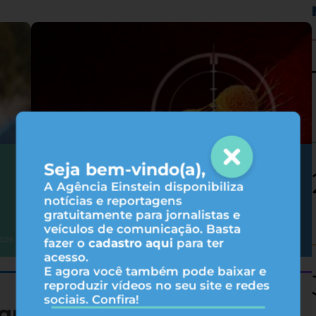
Seja bem-vindo(a),
Como as terapias-alvo agem no
tratamento do câncer?
A Agência Einstein disponibiliza
notícias e reportagens
gratuitamente para jornalistas e
veículos de comunicação. Basta
Oncologia
2026
05/08/2026
fazer o
cadastro aqui
para ter
acesso.
E agora você também pode baixar e
reproduzir vídeos no seu site e redes
sociais. Confira!
queza nutricional de 19