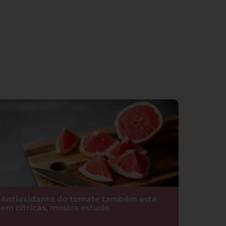
Antioxidante do tomate também está
em cítricas, mostra estudo