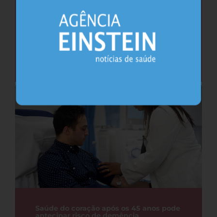
Cafeína pode ajudar na memória após
privação do sono, sugere estudo
Sono
26.07.2026
Saúde do coração após os 45 anos pode
antecipar risco de demência