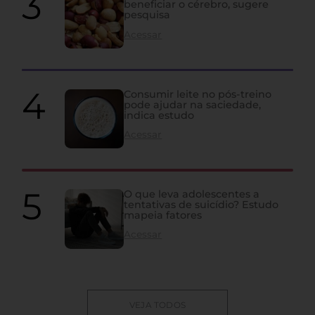
beneficiar o cérebro, sugere
pesquisa
Acessar
Consumir leite no pós-treino
pode ajudar na saciedade,
indica estudo
Acessar
O que leva adolescentes a
tentativas de suicídio? Estudo
mapeia fatores
Acessar
VEJA TODOS