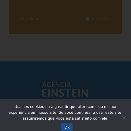
Nutrição
08.07.2026
Usamos cookies para garantir que oferecemos a melhor
experiência em nosso site. Se você continuar a usar este site,
Responsável Técnico: Dr. Eliezer Silva - CRM: 85148-SP
assumiremos que você está satisfeito com ele.
© Einstein Hospital Israelita 2025 - Todos os direitos reservados
Ok