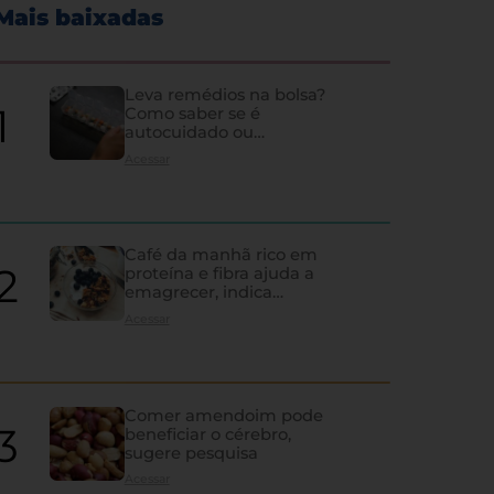
Mais baixadas
Leva remédios na bolsa?
Como saber se é
autocuidado ou
hipocondria
Acessar
Café da manhã rico em
proteína e fibra ajuda a
emagrecer, indica
estudo
Acessar
Comer amendoim pode
beneficiar o cérebro,
sugere pesquisa
Acessar