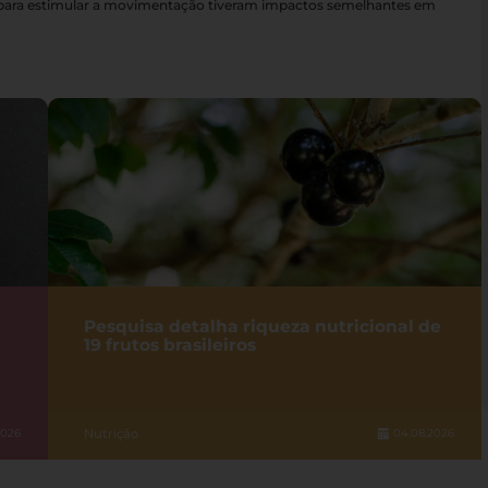
s para estimular a movimentação tiveram impactos semelhantes em
Pesquisa detalha riqueza nutricional de
19 frutos brasileiros
Nutrição
2026
04.08.2026