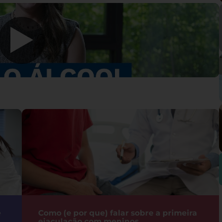
e
Como (e por que) falar sobre a primeira
ejaculação com meninos