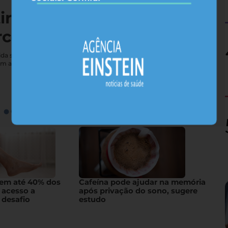
tireoide não vai bem — e
rcebe
e vida sexual; conheça sintomas que costumam passar
em a glândula
gem até 40% dos
Cafeína pode ajudar na memória
 acesso a
após privação do sono, sugere
 desafio
estudo