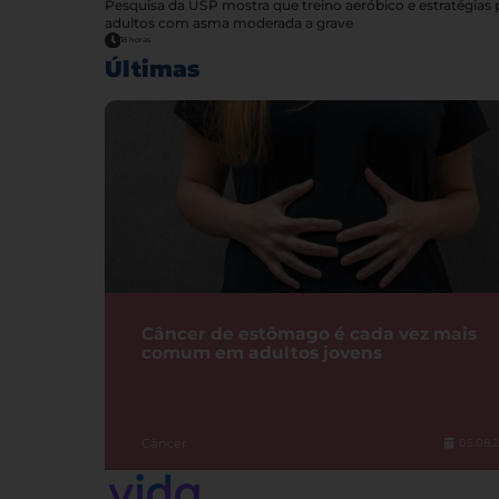
Pesquisa da USP mostra que treino aeróbico e estratégia
adultos com asma moderada a grave
18 horas
Últimas
Câncer de estômago é cada vez mais
comum em adultos jovens
Câncer
05.08.