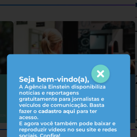
Seja bem-vindo(a),
Hipertrofia: 6 fatores que influenciam
A Agência Einstein disponibiliza
nos resultados do treino
notícias e reportagens
gratuitamente para jornalistas e
veículos de comunicação. Basta
fazer o
cadastro aqui
para ter
Atividade física
2026
31/07/2026
acesso.
E agora você também pode baixar e
reproduzir vídeos no seu site e redes
sociais. Confira!