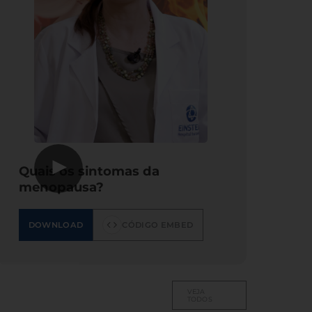
▶
Quais os sintomas da
menopausa?
DOWNLOAD
CÓDIGO EMBED
VEJA
TODOS