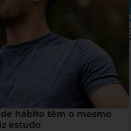
s
 de hábito têm o mesmo
iz estudo