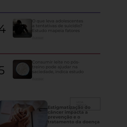
Idosos podem estar con
do que deveriam, alerta 
O que leva adolescentes
a tentativas de suicídio?
Estudo mapeia fatores
Artigo aponta que níveis considerados normais da vitamina podem e
acima de 70 anos
Acessar
Consumir leite no pós-
treino pode ajudar na
saciedade, indica estudo
Acessar
VEJA
TODOS
Estigmatização do
câncer impacta a
prevenção e o
tratamento da doença