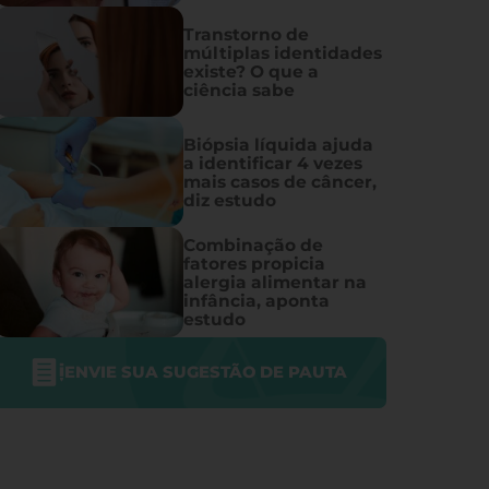
Transtorno de
múltiplas identidades
existe? O que a
ciência sabe
Biópsia líquida ajuda
a identificar 4 vezes
mais casos de câncer,
diz estudo
Combinação de
fatores propicia
alergia alimentar na
infância, aponta
estudo
ENVIE SUA SUGESTÃO DE PAUTA