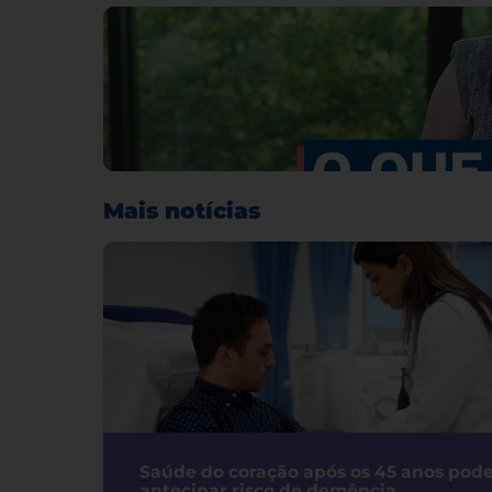
Mais notícias
Saúde do coração após os 45 anos pod
antecipar risco de demência