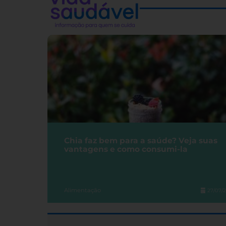
Chia faz bem para a saúde? Veja suas
vantagens e como consumi-la
Alimentação
27/07/