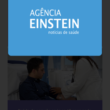
Cafeína pode ajudar na memória após
privação do sono, sugere estudo
Sono
26.07.2026