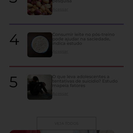
pesquisa
Acessar
Consumir leite no pós-treino
pode ajudar na saciedade,
indica estudo
Acessar
O que leva adolescentes a
tentativas de suicídio? Estudo
mapeia fatores
Acessar
VEJA TODOS