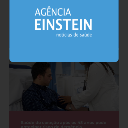
Cafeína pode ajudar na memória após
privação do sono, sugere estudo
Sono
26.07.2026
Saúde do coração após os 45 anos pode
antecipar risco de demência