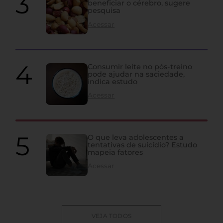
beneficiar o cérebro, sugere
pesquisa
Acessar
Consumir leite no pós-treino
pode ajudar na saciedade,
indica estudo
Acessar
O que leva adolescentes a
tentativas de suicídio? Estudo
mapeia fatores
Acessar
VEJA TODOS