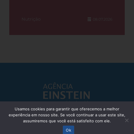
Nutrição
08.07.2026
Usamos cookies para garantir que oferecemos a melhor
experiência em nosso site. Se você continuar a usar este site,
Responsável Técnico: Dr. Eliezer Silva - CRM: 85148-SP
assumiremos que você está satisfeito com ele.
© Einstein Hospital Israelita 2025 - Todos os direitos reservados
Ok