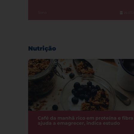
Sono
26.07.
Nutrição
Café da manhã rico em proteína e fibra
ajuda a emagrecer, indica estudo