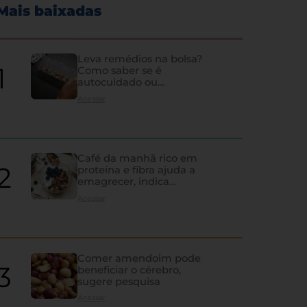
Mais baixadas
Leva remédios na bolsa?
Como saber se é
autocuidado ou
hipocondria
Acessar
Café da manhã rico em
proteína e fibra ajuda a
emagrecer, indica
estudo
Acessar
Comer amendoim pode
beneficiar o cérebro,
sugere pesquisa
Os sinais de que a tireoi
Acessar