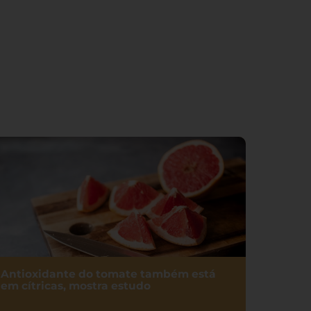
Antioxidante do tomate também está
em cítricas, mostra estudo