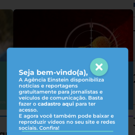
Seja bem-vindo(a),
Como as terapias-alvo agem no
tratamento do câncer?
A Agência Einstein disponibiliza
notícias e reportagens
gratuitamente para jornalistas e
veículos de comunicação. Basta
Oncologia
2026
05/08/2026
fazer o
cadastro aqui
para ter
acesso.
E agora você também pode baixar e
reproduzir vídeos no seu site e redes
sociais. Confira!
queza nutricional de 19