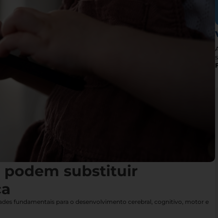
s
s podem substituir
ça
idades fundamentais para o desenvolvimento cerebral, cognitivo, motor e