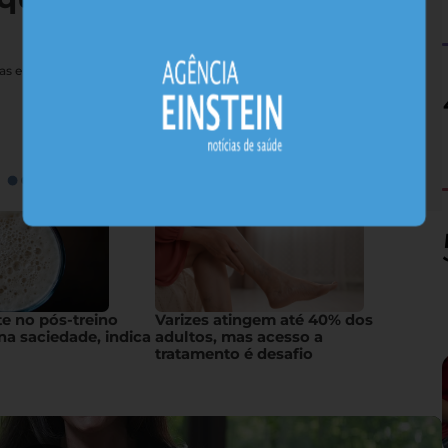
nas e sais minerais, alimentos nativos concentram substâncias
te no pós-treino
Varizes atingem até 40% dos
na saciedade, indica
adultos, mas acesso a
tratamento é desafio