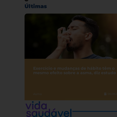
Últimas
Exercício e mudanças de hábito têm o
mesmo efeito sobre a asma, diz estudo
Asma
06.08.