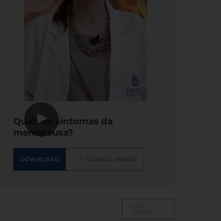
▶
Quais os sintomas da
menopausa?
DOWNLOAD
CÓDIGO EMBED
VEJA
TODOS