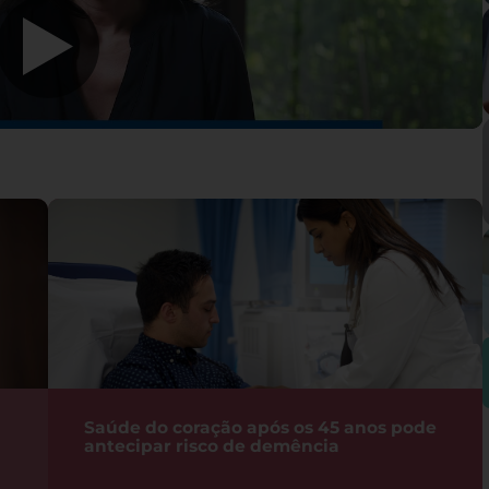
Saúde do coração após os 45 anos pode
antecipar risco de demência