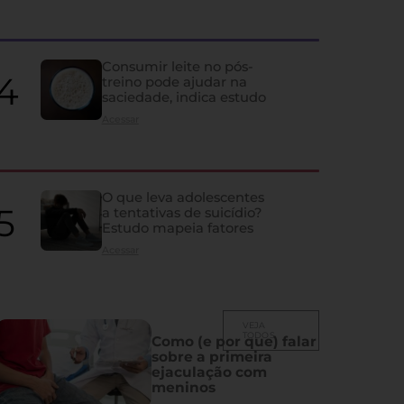
quase ninguém percebe
Ela influencia humor, memória, fertilidade, sono e vida sexual; co
Consumir leite no pós-
despercebidos e os principais problemas que atingem a glândula
treino pode ajudar na
saciedade, indica estudo
Acessar
O que leva adolescentes
a tentativas de suicídio?
Estudo mapeia fatores
Acessar
VEJA
TODOS
Como (e por que) falar
sobre a primeira
ejaculação com
meninos