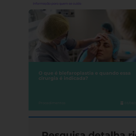
O que é blefaroplastia e quando essa
cirurgia é indicada?
Procedimentos
03/08/
Pesquisa detalha ri