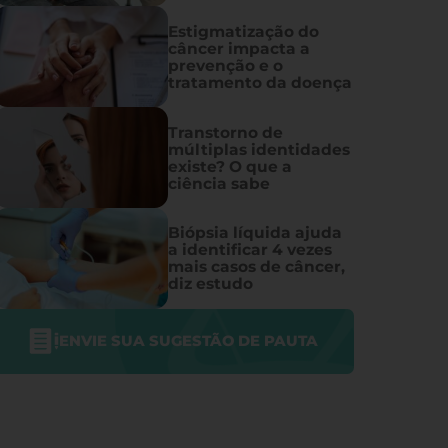
Estigmatização do
câncer impacta a
prevenção e o
tratamento da doença
Transtorno de
múltiplas identidades
existe? O que a
ciência sabe
Biópsia líquida ajuda
a identificar 4 vezes
mais casos de câncer,
diz estudo
ENVIE SUA SUGESTÃO DE PAUTA