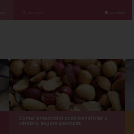
Cardiologia
2026
25.07.2026
Comer amendoim pode beneficiar o
cérebro, sugere pesquisa