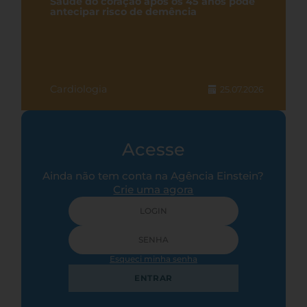
Saúde do coração após os 45 anos pode
antecipar risco de demência
Cardiologia
25.07.2026
Acesse
Ainda não tem conta na Agência Einstein?
Crie uma agora
Esqueci minha senha
ENTRAR