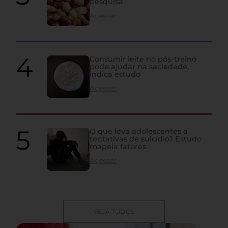
pesquisa
Acessar
Consumir leite no pós-treino
pode ajudar na saciedade,
indica estudo
Acessar
O que leva adolescentes a
tentativas de suicídio? Estudo
mapeia fatores
Acessar
VEJA TODOS