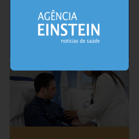
Cafeína pode ajudar na memória após
privação do sono, sugere estudo
Sono
26.07.2026