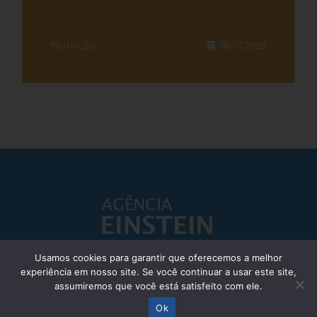
Nutrição
08.07.2026
Usamos cookies para garantir que oferecemos a melhor
experiência em nosso site. Se você continuar a usar este site,
Responsável Técnico: Dr. Eliezer Silva - CRM: 85148-SP
assumiremos que você está satisfeito com ele.
© Einstein Hospital Israelita 2025 - Todos os direitos reservados
Ok