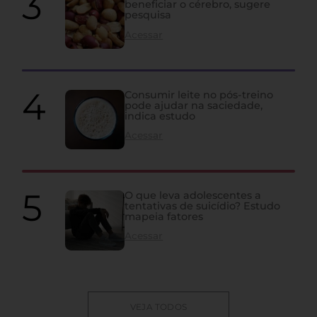
beneficiar o cérebro, sugere
pesquisa
Acessar
Consumir leite no pós-treino
pode ajudar na saciedade,
indica estudo
Acessar
O que leva adolescentes a
tentativas de suicídio? Estudo
mapeia fatores
Acessar
VEJA TODOS