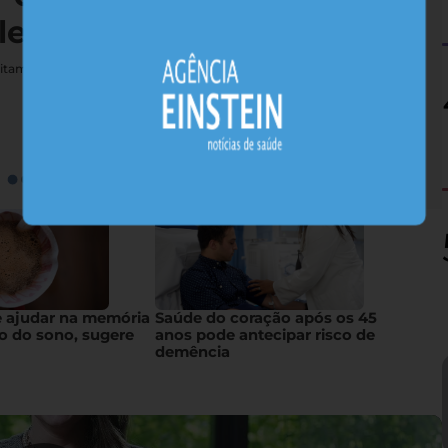
lerta estudo
vitamina podem esconder riscos neurológicos graves para pessoas
e ajudar na memória
Saúde do coração após os 45
o do sono, sugere
anos pode antecipar risco de
demência