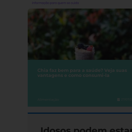
Chia faz bem para a saúde? Veja suas
vantagens e como consumi-la
Alimentação
27/07/
Idosos podem esta