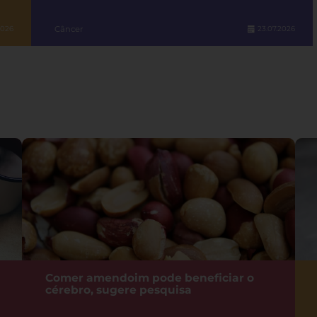
Câncer
2026
23.07.2026
Comer amendoim pode beneficiar o
cérebro, sugere pesquisa