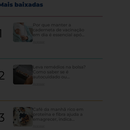
Mais baixadas
Por que manter a
caderneta de vacinação
em dia é essencial após
os 60 anos
Acessar
Leva remédios na bolsa?
Como saber se é
autocuidado ou
hipocondria
Acessar
Café da manhã rico em
proteína e fibra ajuda a
emagrecer, indica
estudo
Diagnóstico tardio e falt
Acessar