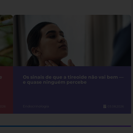
e
Os sinais de que a tireoide não vai bem —
e quase ninguém percebe
Endocrinologia
2026
03.08.2026