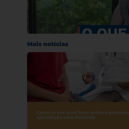
Mais notícias
Como (e por que) falar sobre a primeira
ejaculação com meninos