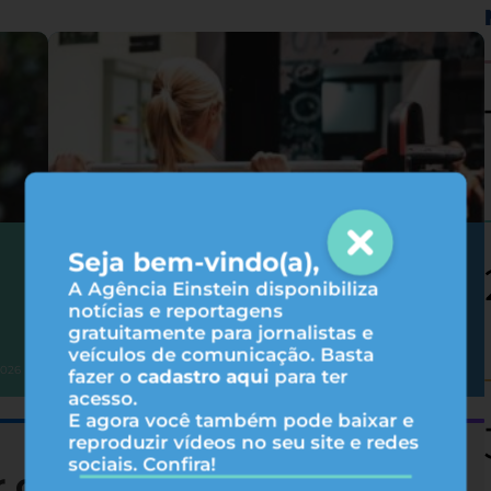
Seja bem-vindo(a),
Hipertrofia: 6 fatores que influenciam
nos resultados do treino
A Agência Einstein disponibiliza
notícias e reportagens
gratuitamente para jornalistas e
veículos de comunicação. Basta
Atividade física
2026
31/07/2026
fazer o
cadastro aqui
para ter
acesso.
E agora você também pode baixar e
reproduzir vídeos no seu site e redes
sociais. Confira!
r consumindo menos B12