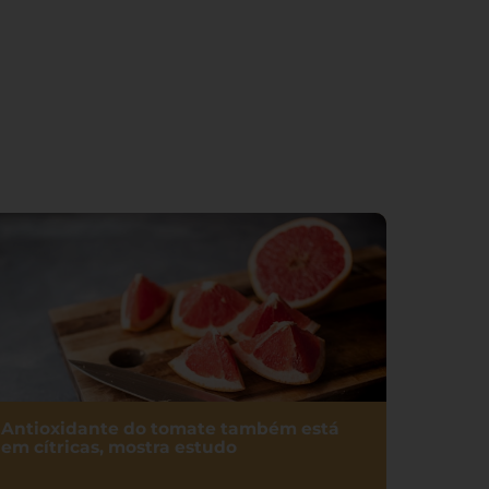
Antioxidante do tomate também está
em cítricas, mostra estudo