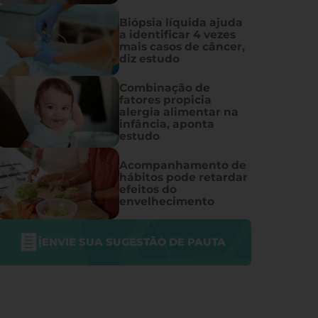
Biópsia líquida ajuda
a identificar 4 vezes
mais casos de câncer,
diz estudo
Combinação de
fatores propicia
alergia alimentar na
infância, aponta
estudo
Acompanhamento de
hábitos pode retardar
efeitos do
envelhecimento
ENVIE SUA SUGESTÃO DE PAUTA