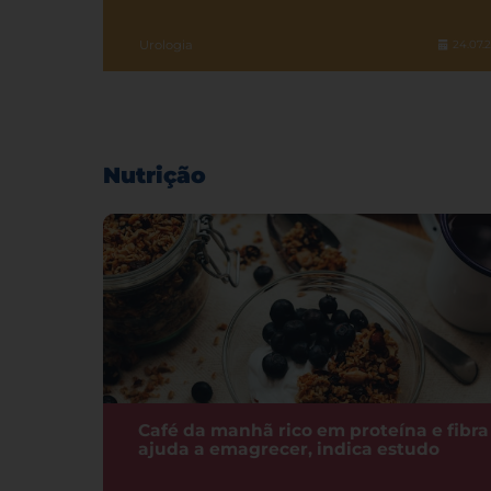
Urologia
24.07.
Nutrição
Café da manhã rico em proteína e fibra
ajuda a emagrecer, indica estudo