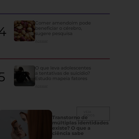
agravam câncer de pulm
Levantamento nos EUA revela que quase metade dos pacientes não tr
Comer amendoim pode
diagnosticados em estágio inicial
beneficiar o cérebro,
sugere pesquisa
Acessar
O que leva adolescentes
a tentativas de suicídio?
Estudo mapeia fatores
Acessar
VEJA
TODOS
Transtorno de
múltiplas identidades
existe? O que a
ciência sabe