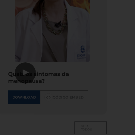
▶
Quais os sintomas da
menopausa?
DOWNLOAD
CÓDIGO EMBED
VEJA
TODOS