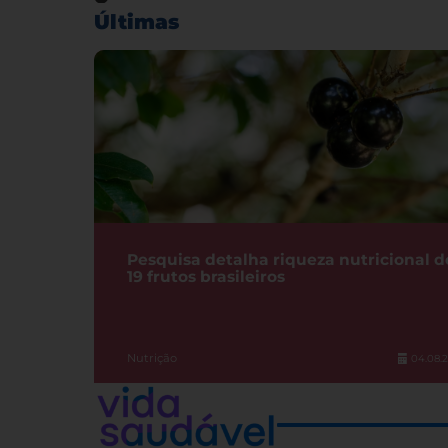
Últimas
Pesquisa detalha riqueza nutricional d
19 frutos brasileiros
Nutrição
04.08.