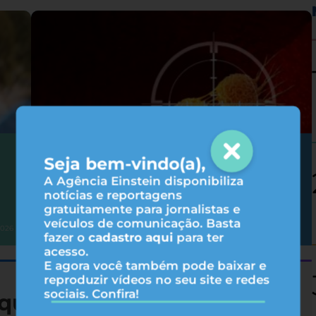
Como as terapias-alvo agem no
Seja bem-vindo(a),
tratamento do câncer?
A Agência Einstein disponibiliza
notícias e reportagens
gratuitamente para jornalistas e
veículos de comunicação. Basta
Oncologia
2026
05/08/2026
fazer o
cadastro aqui
para ter
acesso.
E agora você também pode baixar e
reproduzir vídeos no seu site e redes
sociais. Confira!
queza nutricional de 19