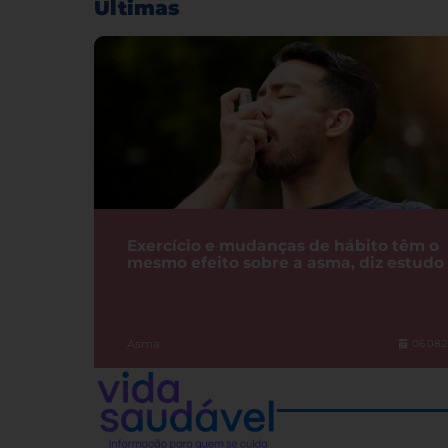
Últimas
Exercício e mudanças de hábito têm o
mesmo efeito sobre a asma, diz estudo
Asma
06.08.