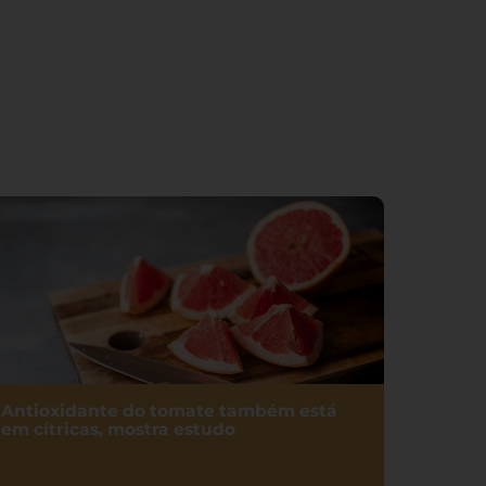
Antioxidante do tomate também está
em cítricas, mostra estudo