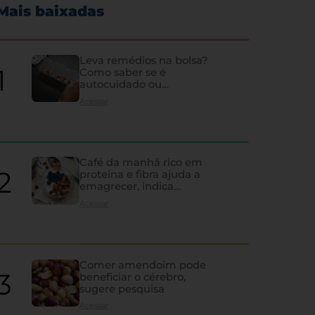
Mais baixadas
Leva remédios na bolsa?
Como saber se é
autocuidado ou
hipocondria
Acessar
Café da manhã rico em
proteína e fibra ajuda a
emagrecer, indica
estudo
Acessar
Comer amendoim pode
beneficiar o cérebro,
sugere pesquisa
Os sinais de que a tireoi
Acessar