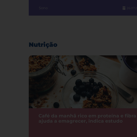
Sono
26.07.
Nutrição
Café da manhã rico em proteína e fibra
ajuda a emagrecer, indica estudo