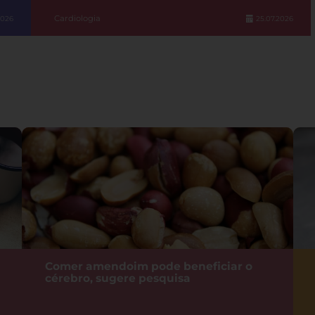
Cardiologia
2026
25.07.2026
Comer amendoim pode beneficiar o
cérebro, sugere pesquisa