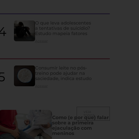
quase ninguém percebe
Ela influencia humor, memória, fertilidade, sono e vida sexual; co
despercebidos e os principais problemas que atingem a glândula
O que leva adolescentes
a tentativas de suicídio?
Estudo mapeia fatores
Acessar
Consumir leite no pós-
treino pode ajudar na
saciedade, indica estudo
Acessar
VEJA
TODOS
Como (e por que) falar
sobre a primeira
ejaculação com
meninos