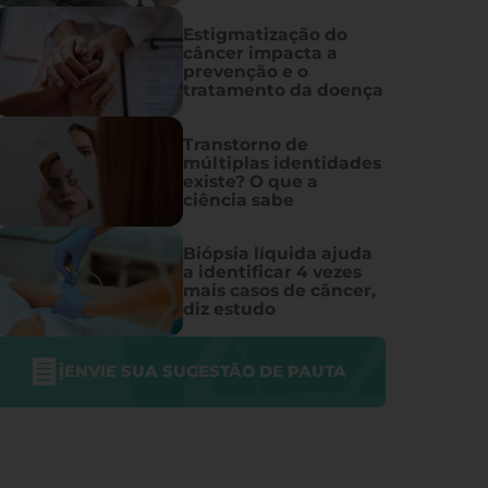
Estigmatização do
câncer impacta a
prevenção e o
tratamento da doença
Transtorno de
múltiplas identidades
existe? O que a
ciência sabe
Biópsia líquida ajuda
a identificar 4 vezes
mais casos de câncer,
diz estudo
ENVIE SUA SUGESTÃO DE PAUTA