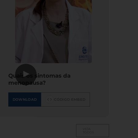
▶
Quais os sintomas da
menopausa?
DOWNLOAD
CÓDIGO EMBED
VEJA
TODOS