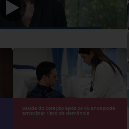
Saúde do coração após os 45 anos pode
antecipar risco de demência