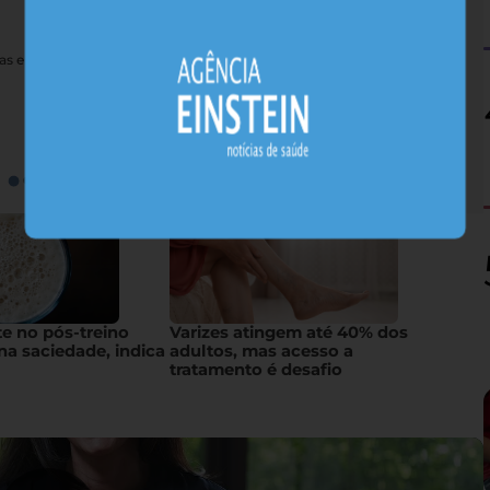
nas e sais minerais, alimentos nativos concentram substâncias
te no pós-treino
Varizes atingem até 40% dos
na saciedade, indica
adultos, mas acesso a
tratamento é desafio