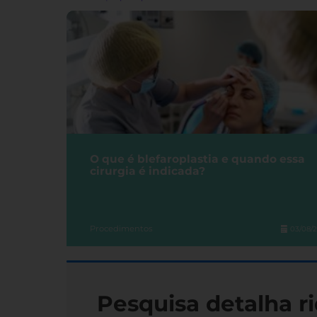
O que é blefaroplastia e quando essa
cirurgia é indicada?
Procedimentos
03/08/
Pesquisa detalha ri