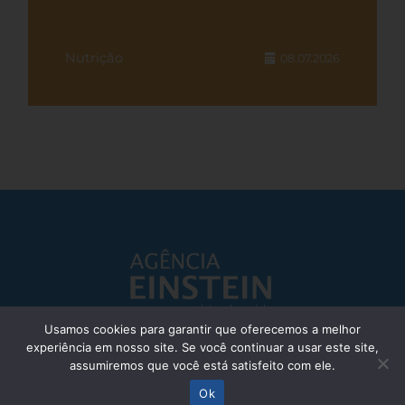
Nutrição
08.07.2026
Usamos cookies para garantir que oferecemos a melhor
experiência em nosso site. Se você continuar a usar este site,
Responsável Técnico: Dr. Eliezer Silva - CRM: 85148-SP
assumiremos que você está satisfeito com ele.
© Einstein Hospital Israelita 2025 - Todos os direitos reservados
Ok