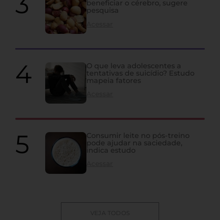
beneficiar o cérebro, sugere
pesquisa
Acessar
O que leva adolescentes a
tentativas de suicídio? Estudo
mapeia fatores
Acessar
Consumir leite no pós-treino
pode ajudar na saciedade,
indica estudo
Acessar
VEJA TODOS