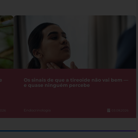
e
Os sinais de que a tireoide não vai bem —
e quase ninguém percebe
Endocrinologia
2026
03.08.2026