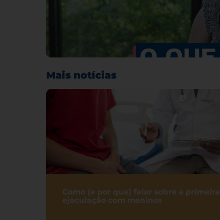
Mais notícias
Como (e por que) falar sobre a primeira
ejaculação com meninos