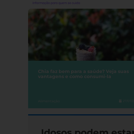
Chia faz bem para a saúde? Veja suas
vantagens e como consumi-la
Alimentação
27/07/
Idosos podem esta