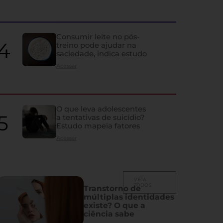
agravam câncer de pulm
Levantamento nos EUA revela que quase metade dos pacientes não tr
Consumir leite no pós-
diagnosticados em estágio inicial
treino pode ajudar na
saciedade, indica estudo
Acessar
O que leva adolescentes
a tentativas de suicídio?
Estudo mapeia fatores
Acessar
VEJA
TODOS
Transtorno de
múltiplas identidades
existe? O que a
ciência sabe