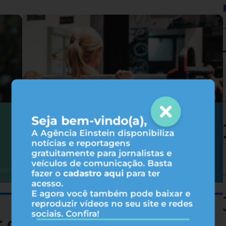
Seja bem-vindo(a),
Hipertrofia: 6 fatores que influenciam
nos resultados do treino
A Agência Einstein disponibiliza
notícias e reportagens
gratuitamente para jornalistas e
veículos de comunicação. Basta
Atividade física
2026
31/07/2026
fazer o
cadastro aqui
para ter
acesso.
E agora você também pode baixar e
reproduzir vídeos no seu site e redes
sociais. Confira!
r consumindo menos B12