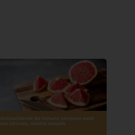
Antioxidante do tomate também está
em cítricas, mostra estudo