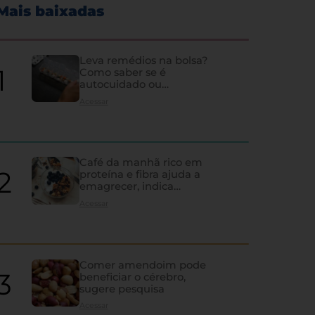
Mais baixadas
Leva remédios na bolsa?
Como saber se é
autocuidado ou
hipocondria
Acessar
Café da manhã rico em
proteína e fibra ajuda a
emagrecer, indica
estudo
Acessar
Comer amendoim pode
beneficiar o cérebro,
sugere pesquisa
Diagnóstico tardio e falt
Acessar