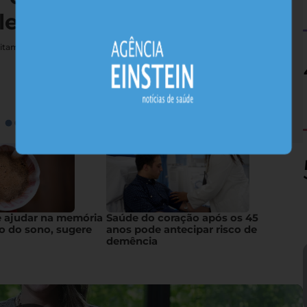
lerta estudo
vitamina podem esconder riscos neurológicos graves para pessoas
e ajudar na memória
Saúde do coração após os 45
o do sono, sugere
anos pode antecipar risco de
demência