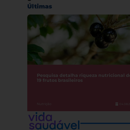
Últimas
Pesquisa detalha riqueza nutricional d
19 frutos brasileiros
Nutrição
04.08.