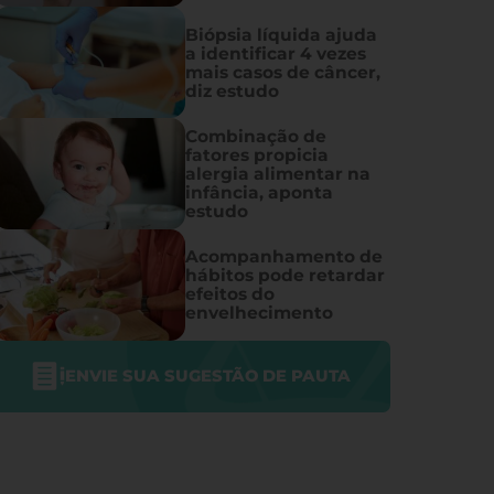
Biópsia líquida ajuda
a identificar 4 vezes
mais casos de câncer,
diz estudo
Combinação de
fatores propicia
alergia alimentar na
infância, aponta
estudo
Acompanhamento de
hábitos pode retardar
efeitos do
envelhecimento
ENVIE SUA SUGESTÃO DE PAUTA