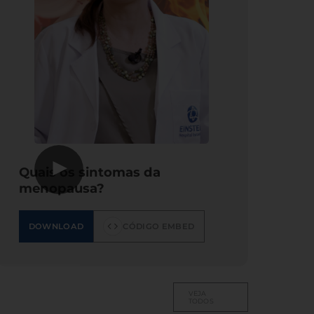
▶
Quais os sintomas da
menopausa?
DOWNLOAD
CÓDIGO EMBED
VEJA
TODOS