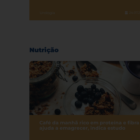
Urologia
24.07.
Nutrição
Café da manhã rico em proteína e fibra
ajuda a emagrecer, indica estudo