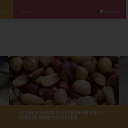
Câncer
2026
23.07.2026
Comer amendoim pode beneficiar o
cérebro, sugere pesquisa