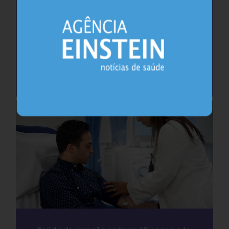
Cafeína pode ajudar na memória após
privação do sono, sugere estudo
Sono
26.07.2026