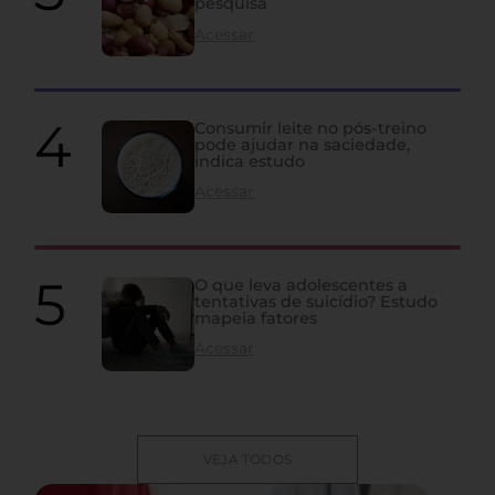
pesquisa
Acessar
Consumir leite no pós-treino
pode ajudar na saciedade,
indica estudo
Acessar
O que leva adolescentes a
tentativas de suicídio? Estudo
mapeia fatores
Acessar
VEJA TODOS